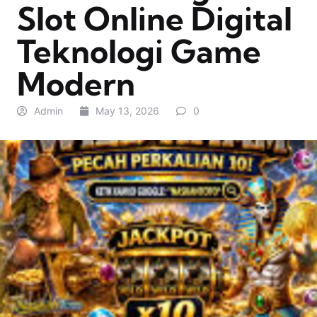
Slot Online Digital
Teknologi Game
Modern
Admin
May 13, 2026
0