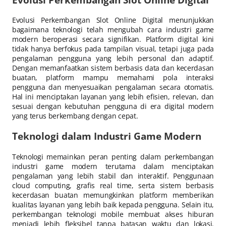
Evolusi Perkembangan Slot Online Digital menunjukkan
bagaimana teknologi telah mengubah cara industri game
modern beroperasi secara signifikan. Platform digital kini
tidak hanya berfokus pada tampilan visual, tetapi juga pada
pengalaman pengguna yang lebih personal dan adaptif.
Dengan memanfaatkan sistem berbasis data dan kecerdasan
buatan, platform mampu memahami pola interaksi
pengguna dan menyesuaikan pengalaman secara otomatis.
Hal ini menciptakan layanan yang lebih efisien, relevan, dan
sesuai dengan kebutuhan pengguna di era digital modern
yang terus berkembang dengan cepat.
Teknologi dalam Industri Game Modern
Teknologi memainkan peran penting dalam perkembangan
industri game modern terutama dalam menciptakan
pengalaman yang lebih stabil dan interaktif. Penggunaan
cloud computing, grafis real time, serta sistem berbasis
kecerdasan buatan memungkinkan platform memberikan
kualitas layanan yang lebih baik kepada pengguna. Selain itu,
perkembangan teknologi mobile membuat akses hiburan
menjadi lebih fleksibel tanpa batasan waktu dan lokasi.