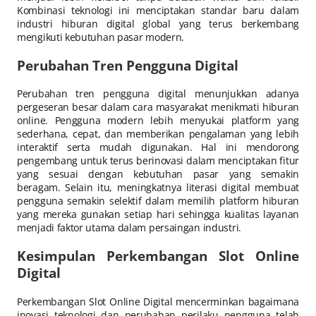
Kombinasi teknologi ini menciptakan standar baru dalam
industri hiburan digital global yang terus berkembang
mengikuti kebutuhan pasar modern.
Perubahan Tren Pengguna Digital
Perubahan tren pengguna digital menunjukkan adanya
pergeseran besar dalam cara masyarakat menikmati hiburan
online. Pengguna modern lebih menyukai platform yang
sederhana, cepat, dan memberikan pengalaman yang lebih
interaktif serta mudah digunakan. Hal ini mendorong
pengembang untuk terus berinovasi dalam menciptakan fitur
yang sesuai dengan kebutuhan pasar yang semakin
beragam. Selain itu, meningkatnya literasi digital membuat
pengguna semakin selektif dalam memilih platform hiburan
yang mereka gunakan setiap hari sehingga kualitas layanan
menjadi faktor utama dalam persaingan industri.
Kesimpulan Perkembangan Slot Online
Digital
Perkembangan Slot Online Digital mencerminkan bagaimana
inovasi teknologi dan perubahan perilaku pengguna telah