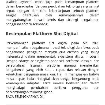
kualitas layanan, tetapi juga pada kemampuan platform
dalam beradaptasi dengan perubahan teknologi yang sangat
cepat. Dengan demikian, keberlanjutan sebuah platform
sangat ditentukan oleh kemampuannya dalam
menggabungkan inovasi teknis dan strategi pengalaman
pengguna secara seimbang.
Kesimpulan Platform Slot Digital
Perkembangan platform slot digital pada Mei 2026
memperlihatkan bagaimana inovasi teknologi dan fokus pada
pengalaman pengguna menjadi dua elemen yang saling
melengkapi dalam membentuk ekosistem digital modern.
Dengan adanya peningkatan pada sisi performa, desain, dan
personalisasi layanan, platform mampu memberikan
pengalaman yang lebih stabil, cepat, dan relevan dengan
kebutuhan pengguna masa kini. Hal ini menegaskan bahwa
masa depan industri digital akan sangat bergantung pada
kemampuan adaptasi serta inovasi berkelanjutan dalam
menghadapi perubahan perilaku pengguna dan
perkembangan teknologi global.
BACA SELENGKAPNYA DI..