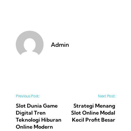
Admin
Post navigation
Previous Post:
Next Post:
Slot Dunia Game
Strategi Menang
Digital Tren
Slot Online Modal
Teknologi Hiburan
Kecil Profit Besar
Online Modern