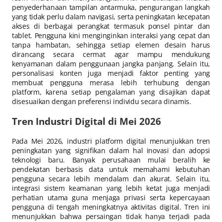
penyederhanaan tampilan antarmuka, pengurangan langkah
yang tidak perlu dalam navigasi, serta peningkatan kecepatan
akses di berbagai perangkat termasuk ponsel pintar dan
tablet. Pengguna kini menginginkan interaksi yang cepat dan
tanpa hambatan, sehingga setiap elemen desain harus
dirancang secara cermat agar mampu mendukung
kenyamanan dalam penggunaan jangka panjang. Selain itu,
personalisasi konten juga menjadi faktor penting yang
membuat pengguna merasa lebih terhubung dengan
platform, karena setiap pengalaman yang disajikan dapat
disesuaikan dengan preferensi individu secara dinamis.
Tren Industri Digital di Mei 2026
Pada Mei 2026, industri platform digital menunjukkan tren
peningkatan yang signifikan dalam hal inovasi dan adopsi
teknologi baru. Banyak perusahaan mulai beralih ke
pendekatan berbasis data untuk memahami kebutuhan
pengguna secara lebih mendalam dan akurat. Selain itu,
integrasi sistem keamanan yang lebih ketat juga menjadi
perhatian utama guna menjaga privasi serta kepercayaan
pengguna di tengah meningkatnya aktivitas digital. Tren ini
menunjukkan bahwa persaingan tidak hanya terjadi pada