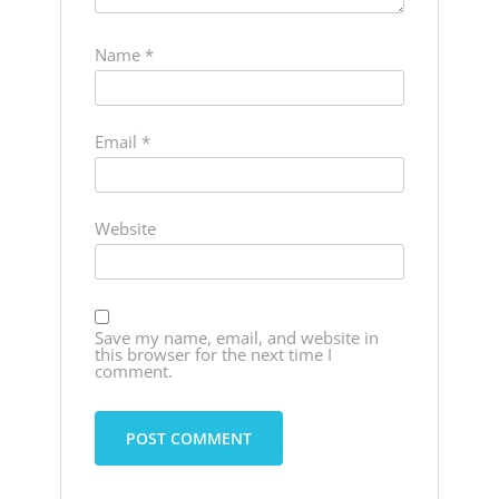
Name
*
Email
*
Website
Save my name, email, and website in
this browser for the next time I
comment.