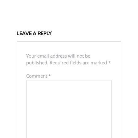
LEAVE A REPLY
Your email address will not be
published.
Required fields are marked
*
Comment
*