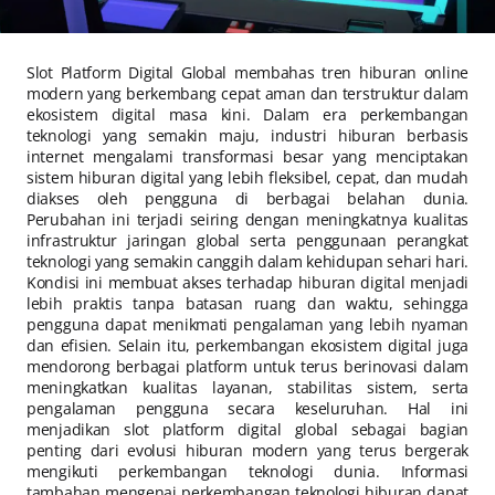
Slot Platform Digital Global membahas tren hiburan online
modern yang berkembang cepat aman dan terstruktur dalam
ekosistem digital masa kini. Dalam era perkembangan
teknologi yang semakin maju, industri hiburan berbasis
internet mengalami transformasi besar yang menciptakan
sistem hiburan digital yang lebih fleksibel, cepat, dan mudah
diakses oleh pengguna di berbagai belahan dunia.
Perubahan ini terjadi seiring dengan meningkatnya kualitas
infrastruktur jaringan global serta penggunaan perangkat
teknologi yang semakin canggih dalam kehidupan sehari hari.
Kondisi ini membuat akses terhadap hiburan digital menjadi
lebih praktis tanpa batasan ruang dan waktu, sehingga
pengguna dapat menikmati pengalaman yang lebih nyaman
dan efisien. Selain itu, perkembangan ekosistem digital juga
mendorong berbagai platform untuk terus berinovasi dalam
meningkatkan kualitas layanan, stabilitas sistem, serta
pengalaman pengguna secara keseluruhan. Hal ini
menjadikan slot platform digital global sebagai bagian
penting dari evolusi hiburan modern yang terus bergerak
mengikuti perkembangan teknologi dunia. Informasi
tambahan mengenai perkembangan teknologi hiburan dapat