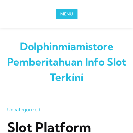
Skip to content
MENU
Dolphinmiamistore
Pemberitahuan Info Slot
Terkini
Uncategorized
Slot Platform