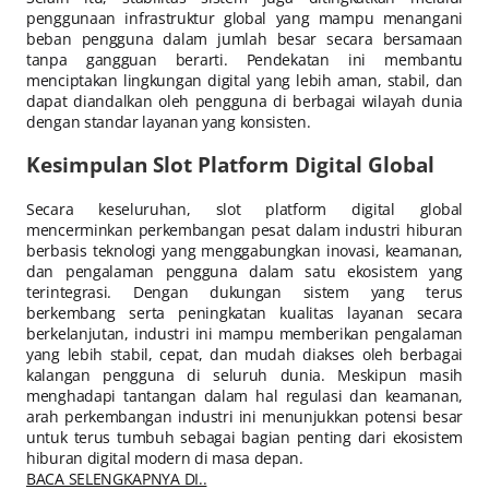
penggunaan infrastruktur global yang mampu menangani
beban pengguna dalam jumlah besar secara bersamaan
tanpa gangguan berarti. Pendekatan ini membantu
menciptakan lingkungan digital yang lebih aman, stabil, dan
dapat diandalkan oleh pengguna di berbagai wilayah dunia
dengan standar layanan yang konsisten.
Kesimpulan Slot Platform Digital Global
Secara keseluruhan, slot platform digital global
mencerminkan perkembangan pesat dalam industri hiburan
berbasis teknologi yang menggabungkan inovasi, keamanan,
dan pengalaman pengguna dalam satu ekosistem yang
terintegrasi. Dengan dukungan sistem yang terus
berkembang serta peningkatan kualitas layanan secara
berkelanjutan, industri ini mampu memberikan pengalaman
yang lebih stabil, cepat, dan mudah diakses oleh berbagai
kalangan pengguna di seluruh dunia. Meskipun masih
menghadapi tantangan dalam hal regulasi dan keamanan,
arah perkembangan industri ini menunjukkan potensi besar
untuk terus tumbuh sebagai bagian penting dari ekosistem
hiburan digital modern di masa depan.
BACA SELENGKAPNYA DI..