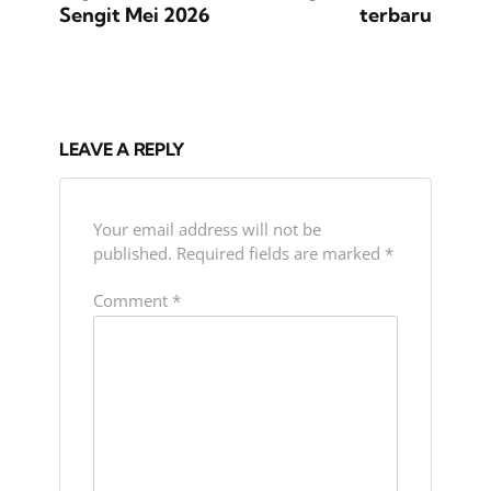
Sengit Mei 2026
terbaru
LEAVE A REPLY
Your email address will not be
published.
Required fields are marked
*
Comment
*