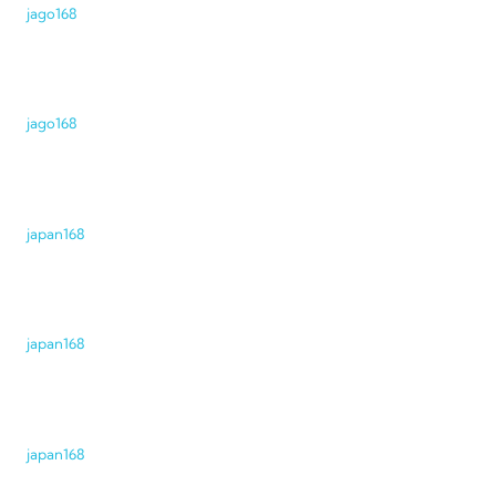
jago168
jago168
japan168
japan168
japan168