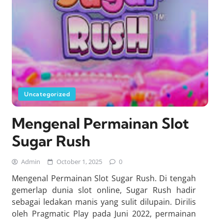
Uncategorized
Mengenal Permainan Slot
Sugar Rush
Admin
October 1, 2025
0
Mengenal Permainan Slot Sugar Rush. Di tengah
gemerlap dunia slot online, Sugar Rush hadir
sebagai ledakan manis yang sulit dilupain. Dirilis
oleh Pragmatic Play pada Juni 2022, permainan