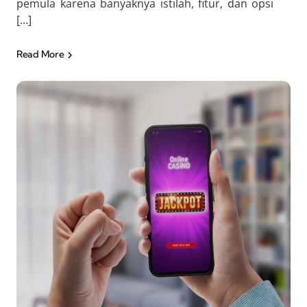
pemula karena banyaknya istilah, fitur, dan opsi
[…]
Read More