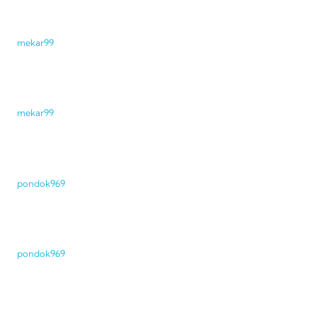
mekar99
mekar99
pondok969
pondok969