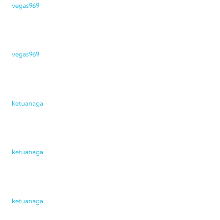
vegas969
vegas969
ketuanaga
ketuanaga
ketuanaga