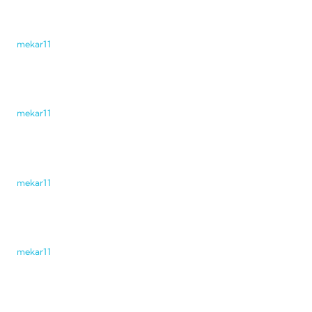
mekar11
mekar11
mekar11
mekar11