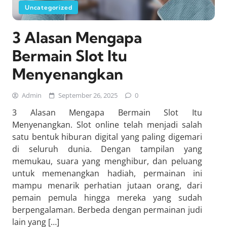
Uncategorized
3 Alasan Mengapa
Bermain Slot Itu
Menyenangkan
Admin
September 26, 2025
0
3 Alasan Mengapa Bermain Slot Itu
Menyenangkan. Slot online telah menjadi salah
satu bentuk hiburan digital yang paling digemari
di seluruh dunia. Dengan tampilan yang
memukau, suara yang menghibur, dan peluang
untuk memenangkan hadiah, permainan ini
mampu menarik perhatian jutaan orang, dari
pemain pemula hingga mereka yang sudah
berpengalaman. Berbeda dengan permainan judi
lain yang […]