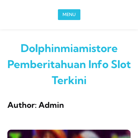
Skip to content
MENU
Dolphinmiamistore
Pemberitahuan Info Slot
Terkini
Author:
Admin