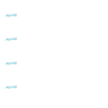
jago168
jago168
jago168
jago168