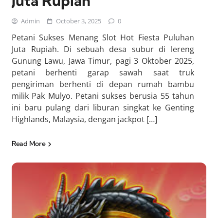
Juta Rupiah
Admin
October 3, 2025
0
Petani Sukses Menang Slot Hot Fiesta Puluhan
Juta Rupiah. Di sebuah desa subur di lereng
Gunung Lawu, Jawa Timur, pagi 3 Oktober 2025,
petani berhenti garap sawah saat truk
pengiriman berhenti di depan rumah bambu
milik Pak Mulyo. Petani sukses berusia 55 tahun
ini baru pulang dari liburan singkat ke Genting
Highlands, Malaysia, dengan jackpot […]
Read More