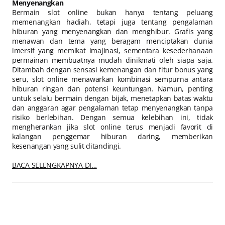
Menyenangkan
Bermain slot online bukan hanya tentang peluang
memenangkan hadiah, tetapi juga tentang pengalaman
hiburan yang menyenangkan dan menghibur. Grafis yang
menawan dan tema yang beragam menciptakan dunia
imersif yang memikat imajinasi, sementara kesederhanaan
permainan membuatnya mudah dinikmati oleh siapa saja.
Ditambah dengan sensasi kemenangan dan fitur bonus yang
seru, slot online menawarkan kombinasi sempurna antara
hiburan ringan dan potensi keuntungan. Namun, penting
untuk selalu bermain dengan bijak, menetapkan batas waktu
dan anggaran agar pengalaman tetap menyenangkan tanpa
risiko berlebihan. Dengan semua kelebihan ini, tidak
mengherankan jika slot online terus menjadi favorit di
kalangan penggemar hiburan daring, memberikan
kesenangan yang sulit ditandingi.
BACA SELENGKAPNYA DI…