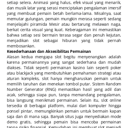
setiap selera. Animasi yang halus, efek visual yang menarik,
dan musik latar yang serasi menciptakan pengalaman imersif
yang membuat pemain betah berlama-lama. Misalnya, saat
memutar gulungan, pemain mungkin merasa seperti sedang
menjelajahi piramida Mesir atau bertarung melawan naga,
berkat cerita visual yang kuat. Keberagaman ini memastikan
bahwa setiap sesi bermain terasa segar dan penuh kejutan,
menjadikan slot sebagai hiburan yang tidak pernah
membosankan.
Kesederhanaan dan Aksesibilitas Permainan
Alasan kedua mengapa slot begitu menyenangkan adalah
karena permainannya yang sangat sederhana dan mudah
diakses. Tidak seperti permainan kasino lain seperti poker
atau blackjack yang membutuhkan pemahaman strategi atau
aturan kompleks, slot hanya mengharuskan pemain untuk
memilih taruhan dan menekan tombol putar. Sistem Random
Number Generator (RNG) memastikan hasil yang adil dan
acak, sehingga siapa pun, tanpa memandang pengalaman,
bisa langsung menikmati permainan. Selain itu, slot online
tersedia di berbagai platform, mulai dari komputer hingga
ponsel pintar, memungkinkan pemain untuk bermain kapan
saja dan di mana saja. Banyak situs juga menyediakan mode
demo gratis, sehingga pemain bisa mencoba permainan
tanpa risiko finansial. Kemudahan ini membuat slot menjadi