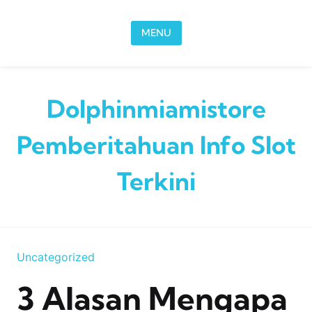
Skip to content
MENU
Dolphinmiamistore
Pemberitahuan Info Slot
Terkini
Uncategorized
3 Alasan Mengapa