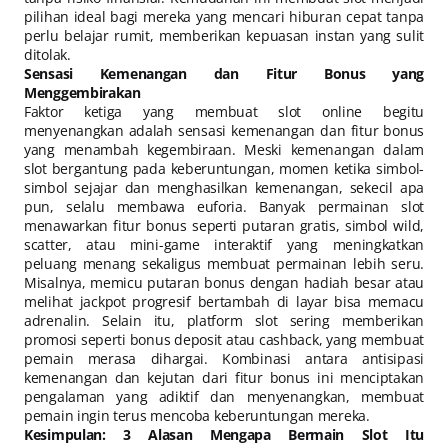
pilihan ideal bagi mereka yang mencari hiburan cepat tanpa
perlu belajar rumit, memberikan kepuasan instan yang sulit
ditolak.
Sensasi Kemenangan dan Fitur Bonus yang
Menggembirakan
Faktor ketiga yang membuat slot online begitu
menyenangkan adalah sensasi kemenangan dan fitur bonus
yang menambah kegembiraan. Meski kemenangan dalam
slot bergantung pada keberuntungan, momen ketika simbol-
simbol sejajar dan menghasilkan kemenangan, sekecil apa
pun, selalu membawa euforia. Banyak permainan slot
menawarkan fitur bonus seperti putaran gratis, simbol wild,
scatter, atau mini-game interaktif yang meningkatkan
peluang menang sekaligus membuat permainan lebih seru.
Misalnya, memicu putaran bonus dengan hadiah besar atau
melihat jackpot progresif bertambah di layar bisa memacu
adrenalin. Selain itu, platform slot sering memberikan
promosi seperti bonus deposit atau cashback, yang membuat
pemain merasa dihargai. Kombinasi antara antisipasi
kemenangan dan kejutan dari fitur bonus ini menciptakan
pengalaman yang adiktif dan menyenangkan, membuat
pemain ingin terus mencoba keberuntungan mereka.
Kesimpulan: 3 Alasan Mengapa Bermain Slot Itu