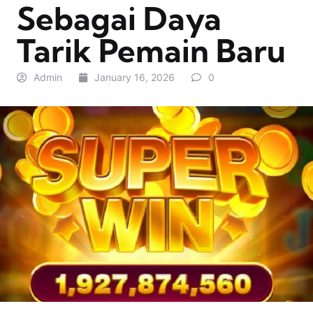
Sebagai Daya
Tarik Pemain Baru
Admin
January 16, 2026
0