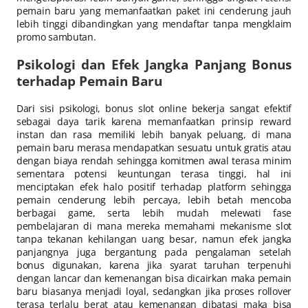
pemain baru yang memanfaatkan paket ini cenderung jauh
lebih tinggi dibandingkan yang mendaftar tanpa mengklaim
promo sambutan.
Psikologi dan Efek Jangka Panjang Bonus
terhadap Pemain Baru
Dari sisi psikologi, bonus slot online bekerja sangat efektif
sebagai daya tarik karena memanfaatkan prinsip reward
instan dan rasa memiliki lebih banyak peluang, di mana
pemain baru merasa mendapatkan sesuatu untuk gratis atau
dengan biaya rendah sehingga komitmen awal terasa minim
sementara potensi keuntungan terasa tinggi, hal ini
menciptakan efek halo positif terhadap platform sehingga
pemain cenderung lebih percaya, lebih betah mencoba
berbagai game, serta lebih mudah melewati fase
pembelajaran di mana mereka memahami mekanisme slot
tanpa tekanan kehilangan uang besar, namun efek jangka
panjangnya juga bergantung pada pengalaman setelah
bonus digunakan, karena jika syarat taruhan terpenuhi
dengan lancar dan kemenangan bisa dicairkan maka pemain
baru biasanya menjadi loyal, sedangkan jika proses rollover
terasa terlalu berat atau kemenangan dibatasi maka bisa