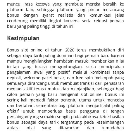
muncul rasa kecewa yang membuat mereka beralih ke
platform lain, sehingga platform yang pintar merancang
bonus dengan syarat realistis dan komunikasi jelas
cenderung memiliki tingkat konversi serta retensi pemain
baru yang paling tinggi di tahun ini.
Kesimpulan
Bonus slot online di tahun 2026 terus membuktikan diri
sebagai daya tarik paling dominan bagi pemain baru karena
mampu menghilangkan hambatan masuk, memberikan nilai
instan yang terasa menguntungkan, serta menciptakan
pengalaman awal yang positif melalui kombinasi tanpa
deposit, welcome paket besar, dan free spin melimpah yang
semuanya dirancang untuk membuat transisi dari penasaran
menjadi aktif terasa mulus dan menjanjikan, sehingga bagi
calon pemain yang baru mengenal slot online, bonus ini
sering kali menjadi faktor penentu utama untuk mencoba
dan bertahan, sementara bagi platform menjadi alat paling
efektif untuk memperluas basis pengguna di tengah
persaingan yang semakin sengit, pada akhirnya keberhasilan
bonus sebagai daya tarik tergantung pada keseimbangan
antara nilai yang ditawarkan dan kemudahan