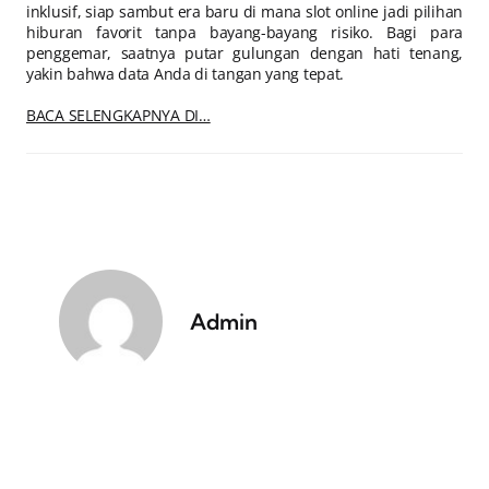
inklusif, siap sambut era baru di mana slot online jadi pilihan
hiburan favorit tanpa bayang-bayang risiko. Bagi para
penggemar, saatnya putar gulungan dengan hati tenang,
yakin bahwa data Anda di tangan yang tepat.
BACA SELENGKAPNYA DI…
Admin