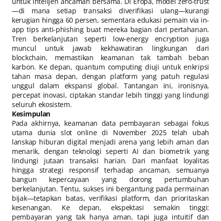
untuk intelijen ancaman bersama. Di Eropa, model zero-trust
—di mana setiap transaksi diverifikasi ulang—kurangi
kerugian hingga 60 persen, sementara edukasi pemain via in-
app tips anti-phishing buat mereka bagian dari pertahanan.
Tren berkelanjutan seperti low-energy encryption juga
muncul untuk jawab kekhawatiran lingkungan dari
blockchain, memastikan keamanan tak tambah beban
karbon. Ke depan, quantum computing diuji untuk enkripsi
tahan masa depan, dengan platform yang patuh regulasi
unggul dalam ekspansi global. Tantangan ini, ironisnya,
percepat inovasi, ciptakan standar lebih tinggi yang lindungi
seluruh ekosistem.
Kesimpulan
Pada akhirnya, keamanan data pembayaran sebagai fokus
utama dunia slot online di November 2025 telah ubah
lanskap hiburan digital menjadi arena yang lebih aman dan
menarik, dengan teknologi seperti AI dan biometrik yang
lindungi jutaan transaksi harian. Dari manfaat loyalitas
hingga strategi responsif terhadap ancaman, semuanya
bangun kepercayaan yang dorong pertumbuhan
berkelanjutan. Tentu, sukses ini bergantung pada permainan
bijak—tetapkan batas, verifikasi platform, dan prioritaskan
kesenangan. Ke depan, ekspektasi semakin tinggi:
pembayaran yang tak hanya aman, tapi juga intuitif dan