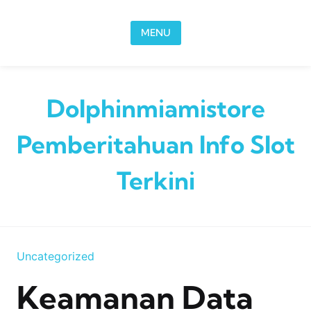
Skip to content
MENU
Dolphinmiamistore
Pemberitahuan Info Slot
Terkini
Uncategorized
Keamanan Data