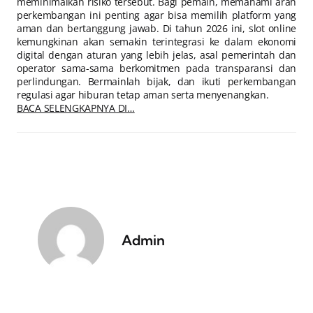
meminimalkan risiko tersebut. Bagi pemain, memahami arah
perkembangan ini penting agar bisa memilih platform yang
aman dan bertanggung jawab. Di tahun 2026 ini, slot online
kemungkinan akan semakin terintegrasi ke dalam ekonomi
digital dengan aturan yang lebih jelas, asal pemerintah dan
operator sama-sama berkomitmen pada transparansi dan
perlindungan. Bermainlah bijak, dan ikuti perkembangan
regulasi agar hiburan tetap aman serta menyenangkan.
BACA SELENGKAPNYA DI…
Admin