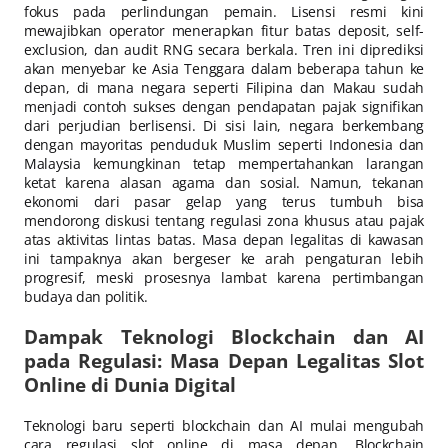
fokus pada perlindungan pemain. Lisensi resmi kini
mewajibkan operator menerapkan fitur batas deposit, self-
exclusion, dan audit RNG secara berkala. Tren ini diprediksi
akan menyebar ke Asia Tenggara dalam beberapa tahun ke
depan, di mana negara seperti Filipina dan Makau sudah
menjadi contoh sukses dengan pendapatan pajak signifikan
dari perjudian berlisensi. Di sisi lain, negara berkembang
dengan mayoritas penduduk Muslim seperti Indonesia dan
Malaysia kemungkinan tetap mempertahankan larangan
ketat karena alasan agama dan sosial. Namun, tekanan
ekonomi dari pasar gelap yang terus tumbuh bisa
mendorong diskusi tentang regulasi zona khusus atau pajak
atas aktivitas lintas batas. Masa depan legalitas di kawasan
ini tampaknya akan bergeser ke arah pengaturan lebih
progresif, meski prosesnya lambat karena pertimbangan
budaya dan politik.
Dampak Teknologi Blockchain dan AI
pada Regulasi: Masa Depan Legalitas Slot
Online di Dunia Digital
Teknologi baru seperti blockchain dan AI mulai mengubah
cara regulasi slot online di masa depan. Blockchain