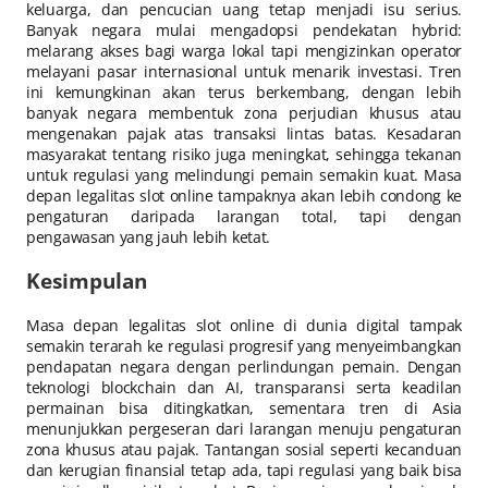
keluarga, dan pencucian uang tetap menjadi isu serius.
Banyak negara mulai mengadopsi pendekatan hybrid:
melarang akses bagi warga lokal tapi mengizinkan operator
melayani pasar internasional untuk menarik investasi. Tren
ini kemungkinan akan terus berkembang, dengan lebih
banyak negara membentuk zona perjudian khusus atau
mengenakan pajak atas transaksi lintas batas. Kesadaran
masyarakat tentang risiko juga meningkat, sehingga tekanan
untuk regulasi yang melindungi pemain semakin kuat. Masa
depan legalitas slot online tampaknya akan lebih condong ke
pengaturan daripada larangan total, tapi dengan
pengawasan yang jauh lebih ketat.
Kesimpulan
Masa depan legalitas slot online di dunia digital tampak
semakin terarah ke regulasi progresif yang menyeimbangkan
pendapatan negara dengan perlindungan pemain. Dengan
teknologi blockchain dan AI, transparansi serta keadilan
permainan bisa ditingkatkan, sementara tren di Asia
menunjukkan pergeseran dari larangan menuju pengaturan
zona khusus atau pajak. Tantangan sosial seperti kecanduan
dan kerugian finansial tetap ada, tapi regulasi yang baik bisa