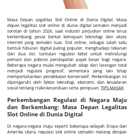
Masa Depan Legalitas Slot Online di Dunia Digital. Masa
depan legalitas slot online di dunia digital semakin menjadi
sorotan di tahun 2026, saat industri perjudian online terus
berkembang pesat berkat kemajuan teknologi dan akses
internet yang semakin luas. Slot online, sebagai salah satu
bentuk hiburan digital paling populer, menghadapi tekanan
dari dua sisi: tuntutan regulasi ketat untuk melindungi
pemain dan potensi pendapatan pajak besar bagi negara.
Beberapa negara mulai mengubah sikap dari larangan total
menjadi regulasi progresif, sementara yang lain tetap
mempertahankan pendekatan konservatif. Perkembangan ini
dipengaruhi oleh faktor teknologi, ekonomi, dan kesadaran
sosial tentang risiko kecanduan serta penipuan.
TIPS MASAK
Perkembangan Regulasi di Negara Maju
dan Berkembang: Masa Depan Legalitas
Slot Online di Dunia Digital
Di negara-negara maju seperti beberapa wilayah Eropa dan
Amerika Utara, regulasi slot online semakin matang dengan