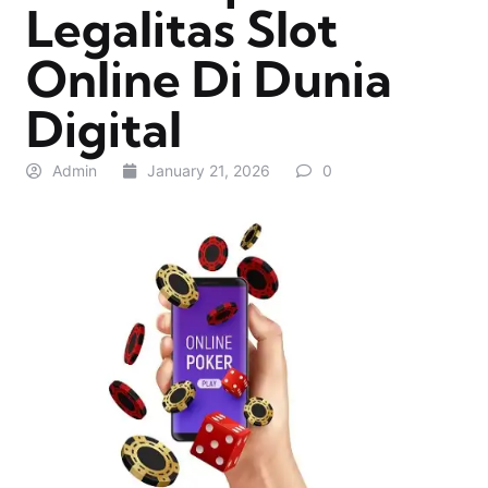
Legalitas Slot
Online Di Dunia
Digital
Admin
January 21, 2026
0