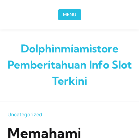
Skip to content
MENU
Dolphinmiamistore
Pemberitahuan Info Slot
Terkini
Uncategorized
Memahami