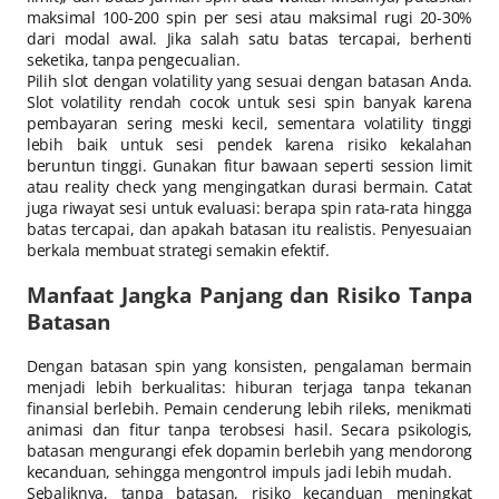
maksimal 100-200 spin per sesi atau maksimal rugi 20-30%
dari modal awal. Jika salah satu batas tercapai, berhenti
seketika, tanpa pengecualian.
Pilih slot dengan volatility yang sesuai dengan batasan Anda.
Slot volatility rendah cocok untuk sesi spin banyak karena
pembayaran sering meski kecil, sementara volatility tinggi
lebih baik untuk sesi pendek karena risiko kekalahan
beruntun tinggi. Gunakan fitur bawaan seperti session limit
atau reality check yang mengingatkan durasi bermain. Catat
juga riwayat sesi untuk evaluasi: berapa spin rata-rata hingga
batas tercapai, dan apakah batasan itu realistis. Penyesuaian
berkala membuat strategi semakin efektif.
Manfaat Jangka Panjang dan Risiko Tanpa
Batasan
Dengan batasan spin yang konsisten, pengalaman bermain
menjadi lebih berkualitas: hiburan terjaga tanpa tekanan
finansial berlebih. Pemain cenderung lebih rileks, menikmati
animasi dan fitur tanpa terobsesi hasil. Secara psikologis,
batasan mengurangi efek dopamin berlebih yang mendorong
kecanduan, sehingga mengontrol impuls jadi lebih mudah.
Sebaliknya, tanpa batasan, risiko kecanduan meningkat