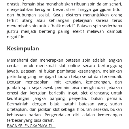
drastis. Pemain bisa menghabiskan ribuan spin dalam sehari,
menyebabkan kerugian besar, stres, hingga gangguan tidur
dan hubungan sosial. Kasus ekstrem menunjukkan orang
terlilit utang atau kehilangan pekerjaan karena terus
menambah spin untuk “balik modal”. Batasan spin sederhana
justru menjadi benteng paling efektif melawan dampak
negatif ini.
Kesimpulan
Memahami dan menerapkan batasan spin adalah langkah
cerdas untuk menikmati slot online secara bertanggung
jawab. Batasan ini bukan pembatas kesenangan, melainkan
pelindung yang menjaga hiburan tetap sehat dan terkendali.
Dengan menetapkan limit kerugian, kemenangan, dan
jumlah spin sejak awal, pemain bisa menghindari jebakan
emosi dan kerugian berlebih. Ingat, slot dirancang untuk
keuntungan jangka panjang penyedia, bukan pemain.
Bermainlah dengan bijak, patuhi batasan yang sudah
ditetapkan, dan jadikan slot sebagai hiburan sesekali, bukan
kebiasaan harian. Pengendalian diri adalah kemenangan
terbesar yang bisa diraih.
BACA SELENGKAPNYA DI…