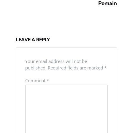
Pemain
LEAVE A REPLY
Your email address will not be
published.
Required fields are marked
*
Comment
*