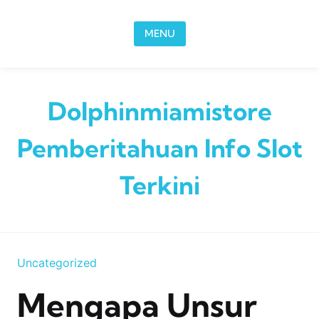
Skip to content
MENU
Dolphinmiamistore
Pemberitahuan Info Slot
Terkini
Uncategorized
Mengapa Unsur