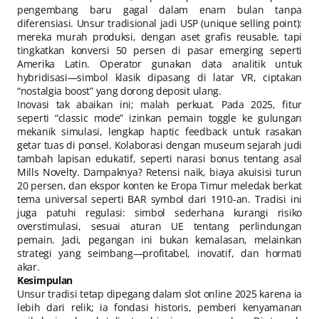
pengembang baru gagal dalam enam bulan tanpa
diferensiasi. Unsur tradisional jadi USP (unique selling point):
mereka murah produksi, dengan aset grafis reusable, tapi
tingkatkan konversi 50 persen di pasar emerging seperti
Amerika Latin. Operator gunakan data analitik untuk
hybridisasi—simbol klasik dipasang di latar VR, ciptakan
“nostalgia boost” yang dorong deposit ulang.
Inovasi tak abaikan ini; malah perkuat. Pada 2025, fitur
seperti “classic mode” izinkan pemain toggle ke gulungan
mekanik simulasi, lengkap haptic feedback untuk rasakan
getar tuas di ponsel. Kolaborasi dengan museum sejarah judi
tambah lapisan edukatif, seperti narasi bonus tentang asal
Mills Novelty. Dampaknya? Retensi naik, biaya akuisisi turun
20 persen, dan ekspor konten ke Eropa Timur meledak berkat
tema universal seperti BAR symbol dari 1910-an. Tradisi ini
juga patuhi regulasi: simbol sederhana kurangi risiko
overstimulasi, sesuai aturan UE tentang perlindungan
pemain. Jadi, pegangan ini bukan kemalasan, melainkan
strategi yang seimbang—profitabel, inovatif, dan hormati
akar.
Kesimpulan
Unsur tradisi tetap dipegang dalam slot online 2025 karena ia
lebih dari relik; ia fondasi historis, pemberi kenyamanan