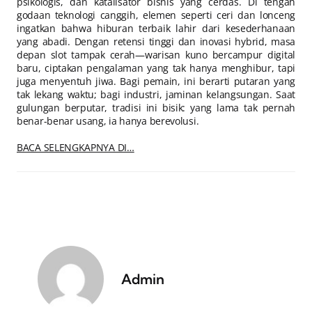
psikologis, dan katalisator bisnis yang cerdas. Di tengah
godaan teknologi canggih, elemen seperti ceri dan lonceng
ingatkan bahwa hiburan terbaik lahir dari kesederhanaan
yang abadi. Dengan retensi tinggi dan inovasi hybrid, masa
depan slot tampak cerah—warisan kuno bercampur digital
baru, ciptakan pengalaman yang tak hanya menghibur, tapi
juga menyentuh jiwa. Bagi pemain, ini berarti putaran yang
tak lekang waktu; bagi industri, jaminan kelangsungan. Saat
gulungan berputar, tradisi ini bisik: yang lama tak pernah
benar-benar usang, ia hanya berevolusi.
BACA SELENGKAPNYA DI…
Admin