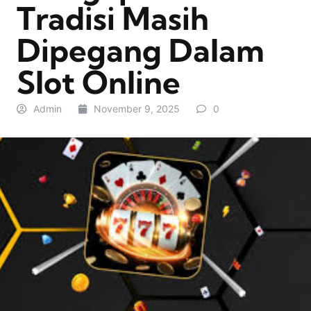
Tradisi Masih
Dipegang Dalam
Slot Online
Admin
November 9, 2025
0