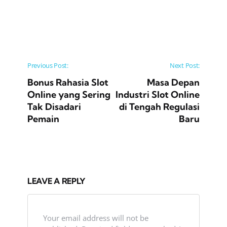
Post navigation
Previous Post:
Next Post:
Bonus Rahasia Slot
Masa Depan
Online yang Sering
Industri Slot Online
Tak Disadari
di Tengah Regulasi
Pemain
Baru
LEAVE A REPLY
Your email address will not be