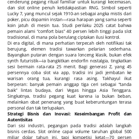
cenderung pegang ritual familiar untuk kurangi kecemasan,
dan slot online penuh ketidakpastian RNG. Simbol seperti
Lucky 7, yang muncul sejak 1910-an sebagai angka mistis dari
poker, picu dopamin instan—rasa harapan yang sama seperti
koin jatuh di mesin tua. Studi perilaku 2025 catat bahwa
pemain alami “comfort bias” 40 persen lebih tinggi pada slot
tradisional, di mana pola berulang ciptakan ilusi kontrol.
Di era digital, di mana perhatian terpecah oleh notifikasi tak
berujung, elemen tradisi tawarkan pelarian sederhana.
Bayangkan putaran dengan suara lonceng klasik, bukan efek
synth futuristik—ia bangkitkan endorfin nostalgia, tingkatkan
sesi bermain rata-rata 25 menit. Bagi generasi Z, yang 45
persennya coba slot via app, tradisi ini jadi jembatan ke
warisan orang tua, kurangi rasa asing. Takhayul ikut
berperan: banyak pemain anggap tiga ceri sebagai “tanda
baik” lintas budaya, dari Vegas hingga Asia Tenggara.
Singkatnya, tradisi pegang kuat karena ia bukan beban,
melainkan obat penenang yang buat keberuntungan terasa
personal dan tak terlupakan.
Strategi Bisnis dan Inovasi: Keseimbangan Profit dan
Autentisitas
Dari sisi industri, pegangan pada tradisi adalah langkah
bisnis cerdas. Slot online capai volume taruhan global 500
miliar dolar tahun ini, tapi kompetisi ketat—70 persen