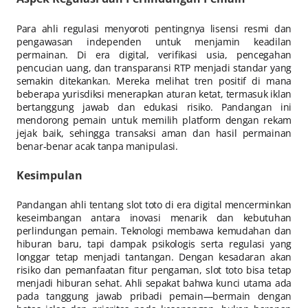
Para ahli regulasi menyoroti pentingnya lisensi resmi dan
pengawasan independen untuk menjamin keadilan
permainan. Di era digital, verifikasi usia, pencegahan
pencucian uang, dan transparansi RTP menjadi standar yang
semakin ditekankan. Mereka melihat tren positif di mana
beberapa yurisdiksi menerapkan aturan ketat, termasuk iklan
bertanggung jawab dan edukasi risiko. Pandangan ini
mendorong pemain untuk memilih platform dengan rekam
jejak baik, sehingga transaksi aman dan hasil permainan
benar-benar acak tanpa manipulasi.
Kesimpulan
Pandangan ahli tentang slot toto di era digital mencerminkan
keseimbangan antara inovasi menarik dan kebutuhan
perlindungan pemain. Teknologi membawa kemudahan dan
hiburan baru, tapi dampak psikologis serta regulasi yang
longgar tetap menjadi tantangan. Dengan kesadaran akan
risiko dan pemanfaatan fitur pengaman, slot toto bisa tetap
menjadi hiburan sehat. Ahli sepakat bahwa kunci utama ada
pada tanggung jawab pribadi pemain—bermain dengan