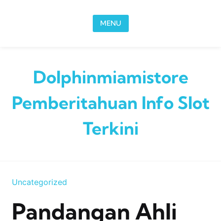
Skip to content
MENU
Dolphinmiamistore
Pemberitahuan Info Slot
Terkini
Uncategorized
Pandangan Ahli