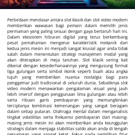
Perbedaan mendasar antara slot klasik dan slot video modern
memberikan wawasan bagi pemain dalam memilih jenis
permainan yang paling sesuai dengan gaya bertaruh hari ini.
Dalam ekosistem hiburan digital yang terus berkembang
pesat pemahaman mengenai karakteristik mekanik dari
kedua jenis mesin ini menjadi sangat krusial agar anda tidak
salah dalam menentukan strategi manajemen modal yang
akan diterapkan di meja taruhan. Slot klasik sering kali
dikenal dengan kesederhanaannya yang mengusung format
tiga gulungan serta simbol ikonik seperti buah atau angka
tujuh yang memberikan nuansa nostalgia bagi para
penggemar judi tradisional di seluruh dunia. Sebaliknya slot
video modern menawarkan pengalaman visual yang jauh
lebih imersif dengan penggunaan lima gulungan atau lebih
serta ribuan garis pembayaran yang memungkinkan
terciptanya kombinasi kemenangan yang sangat beragam
dalam setiap putaran. Olahraga mental dalam menganalisis
tingkat volatilitas serta frekuensi pembayaran dari masing-
masing jenis mesin ini akan memberikan anda keunggulan
strategis dalam menjaga stabilitas saldo akun anda di tengah
persaingan yang sangat ketat. Fokus pada pemilihan fitur