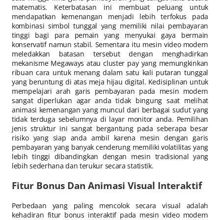
matematis. Keterbatasan ini membuat peluang untuk
mendapatkan kemenangan menjadi lebih terfokus pada
kombinasi simbol tunggal yang memiliki nilai pembayaran
tinggi bagi para pemain yang menyukai gaya bermain
konservatif namun stabil. Sementara itu mesin video modern
meledakkan batasan tersebut dengan menghadirkan
mekanisme Megaways atau cluster pay yang memungkinkan
ribuan cara untuk menang dalam satu kali putaran tunggal
yang beruntung di atas meja hijau digital. Kedisiplinan untuk
mempelajari arah garis pembayaran pada mesin modern
sangat diperlukan agar anda tidak bingung saat melihat
animasi kemenangan yang muncul dari berbagai sudut yang
tidak terduga sebelumnya di layar monitor anda. Pemilihan
jenis struktur ini sangat bergantung pada seberapa besar
risiko yang siap anda ambil karena mesin dengan garis
pembayaran yang banyak cenderung memiliki volatilitas yang
lebih tinggi dibandingkan dengan mesin tradisional yang
lebih sederhana dan terukur secara statistik.
Fitur Bonus Dan Animasi Visual Interaktif
Perbedaan yang paling mencolok secara visual adalah
kehadiran fitur bonus interaktif pada mesin video modern