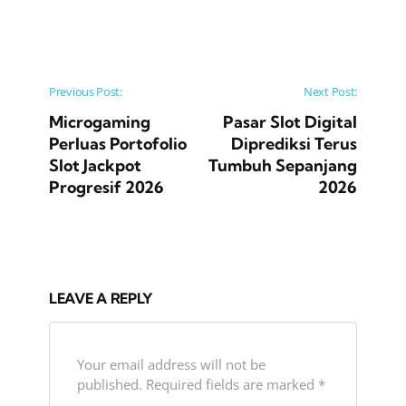
Post navigation
Previous Post:
Next Post:
Microgaming
Pasar Slot Digital
Perluas Portofolio
Diprediksi Terus
Slot Jackpot
Tumbuh Sepanjang
Progresif 2026
2026
LEAVE A REPLY
Your email address will not be
published.
Required fields are marked
*