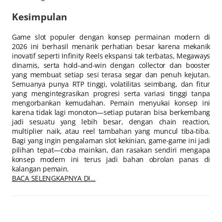
Kesimpulan
Game slot populer dengan konsep permainan modern di
2026 ini berhasil menarik perhatian besar karena mekanik
inovatif seperti Infinity Reels ekspansi tak terbatas, Megaways
dinamis, serta hold-and-win dengan collector dan booster
yang membuat setiap sesi terasa segar dan penuh kejutan.
Semuanya punya RTP tinggi, volatilitas seimbang, dan fitur
yang mengintegrasikan progresi serta variasi tinggi tanpa
mengorbankan kemudahan. Pemain menyukai konsep ini
karena tidak lagi monoton—setiap putaran bisa berkembang
jadi sesuatu yang lebih besar, dengan chain reaction,
multiplier naik, atau reel tambahan yang muncul tiba-tiba.
Bagi yang ingin pengalaman slot kekinian, game-game ini jadi
pilihan tepat—coba mainkan, dan rasakan sendiri mengapa
konsep modern ini terus jadi bahan obrolan panas di
kalangan pemain.
BACA SELENGKAPNYA DI…