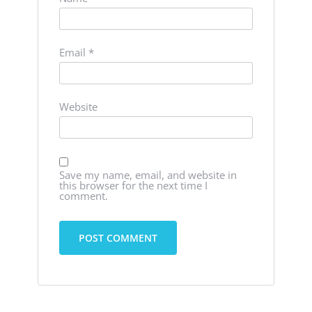
Email
*
Website
Save my name, email, and website in
this browser for the next time I
comment.