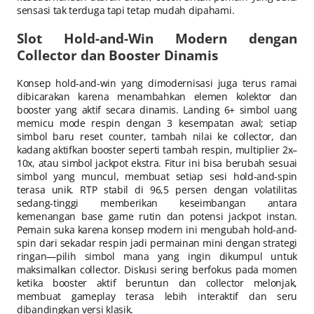
sensasi tak terduga tapi tetap mudah dipahami.
Slot Hold-and-Win Modern dengan
Collector dan Booster Dinamis
Konsep hold-and-win yang dimodernisasi juga terus ramai
dibicarakan karena menambahkan elemen kolektor dan
booster yang aktif secara dinamis. Landing 6+ simbol uang
memicu mode respin dengan 3 kesempatan awal; setiap
simbol baru reset counter, tambah nilai ke collector, dan
kadang aktifkan booster seperti tambah respin, multiplier 2x–
10x, atau simbol jackpot ekstra. Fitur ini bisa berubah sesuai
simbol yang muncul, membuat setiap sesi hold-and-spin
terasa unik. RTP stabil di 96,5 persen dengan volatilitas
sedang-tinggi memberikan keseimbangan antara
kemenangan base game rutin dan potensi jackpot instan.
Pemain suka karena konsep modern ini mengubah hold-and-
spin dari sekadar respin jadi permainan mini dengan strategi
ringan—pilih simbol mana yang ingin dikumpul untuk
maksimalkan collector. Diskusi sering berfokus pada momen
ketika booster aktif beruntun dan collector melonjak,
membuat gameplay terasa lebih interaktif dan seru
dibandingkan versi klasik.