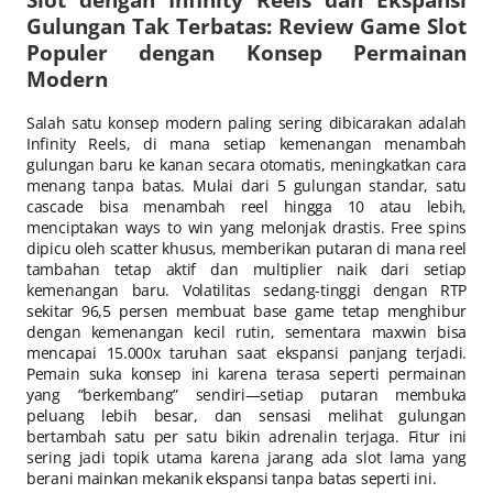
Gulungan Tak Terbatas: Review Game Slot
Populer dengan Konsep Permainan
Modern
Salah satu konsep modern paling sering dibicarakan adalah
Infinity Reels, di mana setiap kemenangan menambah
gulungan baru ke kanan secara otomatis, meningkatkan cara
menang tanpa batas. Mulai dari 5 gulungan standar, satu
cascade bisa menambah reel hingga 10 atau lebih,
menciptakan ways to win yang melonjak drastis. Free spins
dipicu oleh scatter khusus, memberikan putaran di mana reel
tambahan tetap aktif dan multiplier naik dari setiap
kemenangan baru. Volatilitas sedang-tinggi dengan RTP
sekitar 96,5 persen membuat base game tetap menghibur
dengan kemenangan kecil rutin, sementara maxwin bisa
mencapai 15.000x taruhan saat ekspansi panjang terjadi.
Pemain suka konsep ini karena terasa seperti permainan
yang “berkembang” sendiri—setiap putaran membuka
peluang lebih besar, dan sensasi melihat gulungan
bertambah satu per satu bikin adrenalin terjaga. Fitur ini
sering jadi topik utama karena jarang ada slot lama yang
berani mainkan mekanik ekspansi tanpa batas seperti ini.