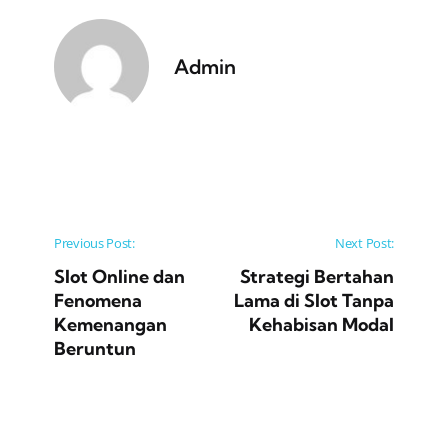
Admin
Post navigation
Previous Post:
Next Post:
Slot Online dan
Strategi Bertahan
Fenomena
Lama di Slot Tanpa
Kemenangan
Kehabisan Modal
Beruntun