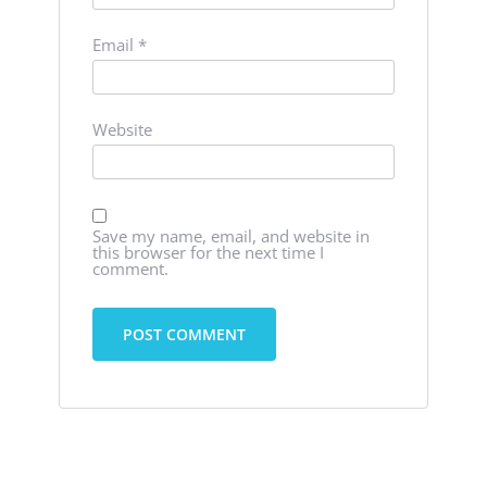
Email
*
Website
Save my name, email, and website in
this browser for the next time I
comment.