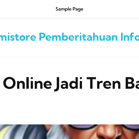
Sample Page
istore Pemberitahuan Info 
 Online Jadi Tren B