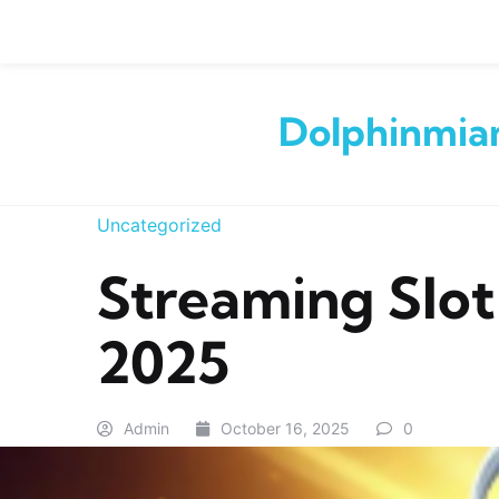
Skip to content
Dolphinmiam
Uncategorized
Streaming Slot
2025
Admin
October 16, 2025
0