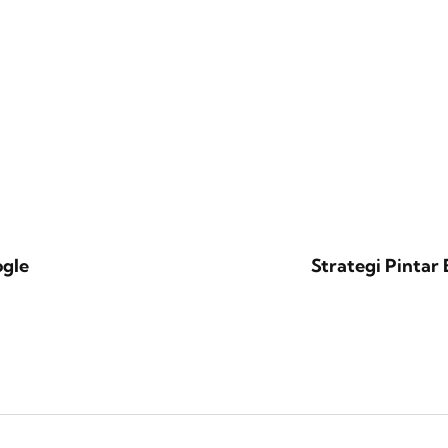
ogle
Strategi Pintar