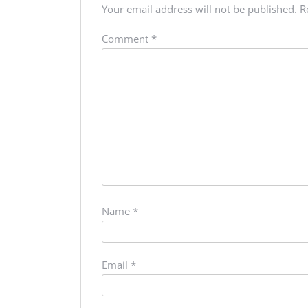
Your email address will not be published.
R
Comment
*
Name
*
Email
*