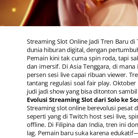
Streaming Slot Online Jadi Tren Baru di
dunia hiburan digital, dengan pertumbuha
Pemain kini tak cuma spin roda, tapi sak
dan imersif. Di Asia Tenggara, di mana 
persen sesi live capai ribuan viewer. T
tantang regulasi soal fair play. Oktober
judi jadi show yang bisa ditonton sambi
Evolusi Streaming Slot dari Solo ke So
Streaming slot online berevolusi pesat d
seperti yang di Twitch host sesi live, 
offline. Di Filipina dan India, tren in
lag. Pemain baru suka karena edukatif—str