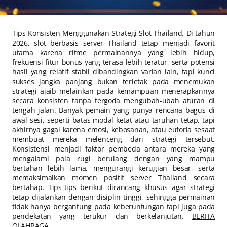
Tips Konsisten Menggunakan Strategi Slot Thailand. Di tahun
2026, slot berbasis server Thailand tetap menjadi favorit
utama karena ritme permainannya yang lebih hidup,
frekuensi fitur bonus yang terasa lebih teratur, serta potensi
hasil yang relatif stabil dibandingkan varian lain, tapi kunci
sukses jangka panjang bukan terletak pada menemukan
strategi ajaib melainkan pada kemampuan menerapkannya
secara konsisten tanpa tergoda mengubah-ubah aturan di
tengah jalan. Banyak pemain yang punya rencana bagus di
awal sesi, seperti batas modal ketat atau taruhan tetap, tapi
akhirnya gagal karena emosi, kebosanan, atau euforia sesaat
membuat mereka melenceng dari strategi tersebut.
Konsistensi menjadi faktor pembeda antara mereka yang
mengalami pola rugi berulang dengan yang mampu
bertahan lebih lama, mengurangi kerugian besar, serta
memaksimalkan momen positif server Thailand secara
bertahap. Tips-tips berikut dirancang khusus agar strategi
tetap dijalankan dengan disiplin tinggi, sehingga permainan
tidak hanya bergantung pada keberuntungan tapi juga pada
pendekatan yang terukur dan berkelanjutan.
BERITA
OLAHRAGA