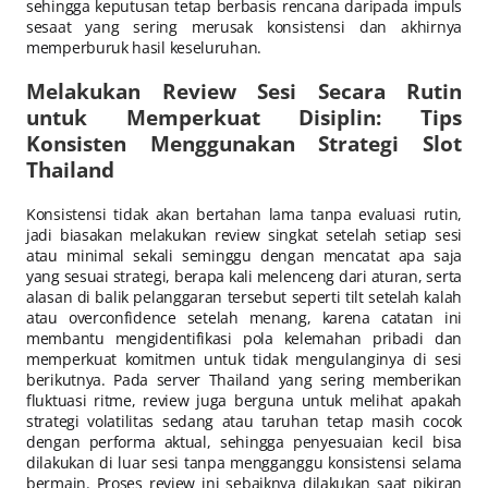
sehingga keputusan tetap berbasis rencana daripada impuls
sesaat yang sering merusak konsistensi dan akhirnya
memperburuk hasil keseluruhan.
Melakukan Review Sesi Secara Rutin
untuk Memperkuat Disiplin: Tips
Konsisten Menggunakan Strategi Slot
Thailand
Konsistensi tidak akan bertahan lama tanpa evaluasi rutin,
jadi biasakan melakukan review singkat setelah setiap sesi
atau minimal sekali seminggu dengan mencatat apa saja
yang sesuai strategi, berapa kali melenceng dari aturan, serta
alasan di balik pelanggaran tersebut seperti tilt setelah kalah
atau overconfidence setelah menang, karena catatan ini
membantu mengidentifikasi pola kelemahan pribadi dan
memperkuat komitmen untuk tidak mengulanginya di sesi
berikutnya. Pada server Thailand yang sering memberikan
fluktuasi ritme, review juga berguna untuk melihat apakah
strategi volatilitas sedang atau taruhan tetap masih cocok
dengan performa aktual, sehingga penyesuaian kecil bisa
dilakukan di luar sesi tanpa mengganggu konsistensi selama
bermain. Proses review ini sebaiknya dilakukan saat pikiran