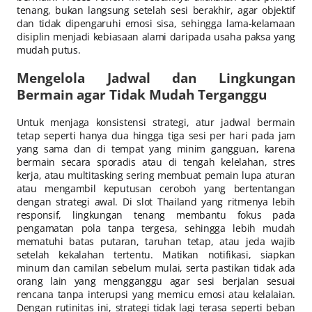
tenang, bukan langsung setelah sesi berakhir, agar objektif
dan tidak dipengaruhi emosi sisa, sehingga lama-kelamaan
disiplin menjadi kebiasaan alami daripada usaha paksa yang
mudah putus.
Mengelola Jadwal dan Lingkungan
Bermain agar Tidak Mudah Terganggu
Untuk menjaga konsistensi strategi, atur jadwal bermain
tetap seperti hanya dua hingga tiga sesi per hari pada jam
yang sama dan di tempat yang minim gangguan, karena
bermain secara sporadis atau di tengah kelelahan, stres
kerja, atau multitasking sering membuat pemain lupa aturan
atau mengambil keputusan ceroboh yang bertentangan
dengan strategi awal. Di slot Thailand yang ritmenya lebih
responsif, lingkungan tenang membantu fokus pada
pengamatan pola tanpa tergesa, sehingga lebih mudah
mematuhi batas putaran, taruhan tetap, atau jeda wajib
setelah kekalahan tertentu. Matikan notifikasi, siapkan
minum dan camilan sebelum mulai, serta pastikan tidak ada
orang lain yang mengganggu agar sesi berjalan sesuai
rencana tanpa interupsi yang memicu emosi atau kelalaian.
Dengan rutinitas ini, strategi tidak lagi terasa seperti beban