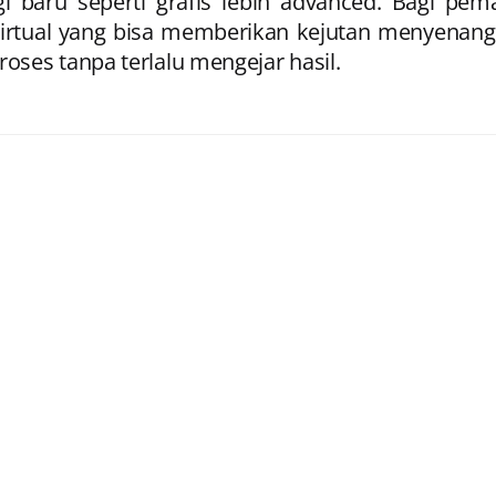
i baru seperti grafis lebih advanced. Bagi pem
rtual yang bisa memberikan kejutan menyenang
oses tanpa terlalu mengejar hasil.