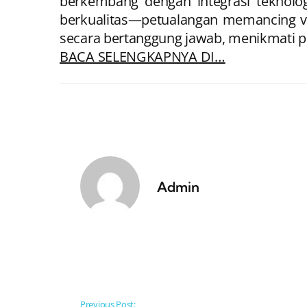
berkembang dengan integrasi teknolog
berkualitas—petualangan memancing vi
secara bertanggung jawab, menikmati pr
BACA SELENGKAPNYA DI…
Admin
Post navigation
Previous Post: