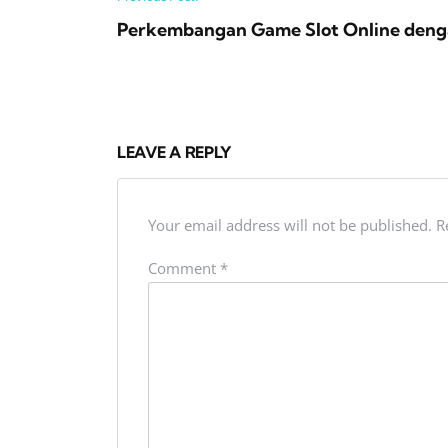
Perkembangan Game Slot Online den
LEAVE A REPLY
Your email address will not be published.
R
Comment
*