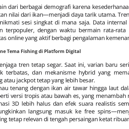
main dari berbagai demografi karena kesederhanaan
nilai dari ikan—menjadi daya tarik utama. Tren 
mati sesi singkat di mana saja. Data internal
n terpopuler, dengan waktu bermain rata-rata 
tas online yang aktif berbagi pengalaman kemena
ine Tema Fishing di Platform Digital
jaga tren tetap segar. Saat ini, varian baru ser
tak terbatas, dan mekanisme hybrid yang me
tau jackpot tetap yang lebih besar.
nau tenang dengan ikan air tawar hingga laut da
eperti versi tropis atau bawah es, yang menambah
masi 3D lebih halus dan efek suara realistis se
mungkinkan langsung masuk ke free spins—menj
g tetap relevan di tengah persaingan ketat ribuan