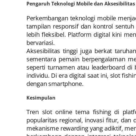
Pengaruh Teknologi Mobile dan Aksesibilitas
Perkembangan teknologi mobile menjadi
tampilan responsif dan kontrol sentuh
lebih fleksibel. Platform digital kin
bervariasi.
Aksesibilitas tinggi juga berkat taru
sementara pemain berpengalaman menikm
seperti turnamen atau leaderboard d
individu. Di era digital saat ini, slot
dengan smartphone.
Kesimpulan
Tren slot online tema fishing di pla
popularitas regional, inovasi fitur, d
mekanisme rewarding yang adiktif, membu