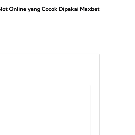
lot Online yang Cocok Dipakai Maxbet