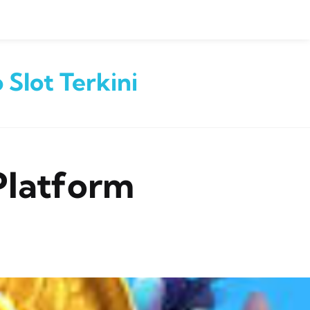
Slot Terkini
Platform