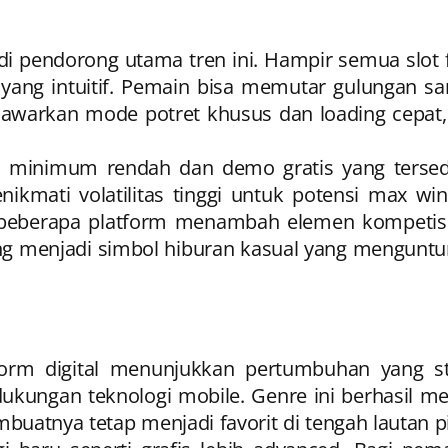
 pendorong utama tren ini. Hampir semua slot f
 yang intuitif. Pemain bisa memutar gulungan 
i menawarkan mode potret khusus dan loading cepa
han minimum rendah dan demo gratis yang terse
ati volatilitas tinggi untuk potensi max win 
i beberapa platform menambah elemen kompetis
 fishing menjadi simbol hiburan kasual yang mengun
tform digital menunjukkan pertumbuhan yang st
an dukungan teknologi mobile. Genre ini berhasil 
atnya tetap menjadi favorit di tengah lautan pili