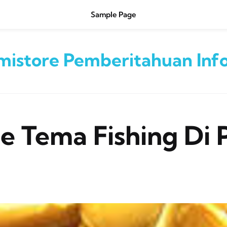
Sample Page
istore Pemberitahuan Info 
ne Tema Fishing Di 