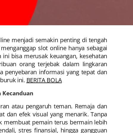
line menjadi semakin penting di tengah
 menganggap slot online hanya sebagai
n ini bisa merusak keuangan, kesehatan
ibuan orang terjebak dalam lingkaran
ga penyebaran informasi yang tepat dan
buruk ini.
BERITA BOLA
ah Kecanduan
asaran atau pengaruh teman. Remaja dan
t dan efek visual yang menarik. Tanpa
uk membuat pemain terus bermain lebih
ali, stres finansial, hingga gangguan