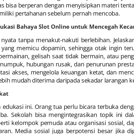
tas bisa berperan dengan menyisipkan materi tent
emiliki pertahanan sebelum pernah mencoba.
 Edukasi Bahaya Slot Online untuk Mencegah Kec
 nyata tanpa menakut-nakuti berlebihan. Jelas
k yang memicu dopamin, sehingga otak ingin ter
permainan, gelisah saat tidak bermain, atau peng
umpuk, hubungan rusak, dan penurunan prestasi 
si akses, mengelola keuangan ketat, dan mencar
ebih mudah diterima daripada sekadar larangan k
kat
dukasi ini. Orang tua perlu bicara terbuka denga
. Sekolah bisa mengintegrasikan topik ini dal
perti kelompok pemuda atau organisasi sosial,
an. Media sosial juga berpotensi besar jika 