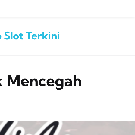
Slot Terkini
uk Mencegah