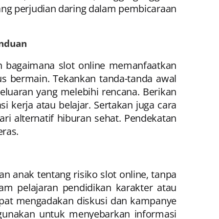
ang perjudian daring dalam pembicaraan
anduan
kan bagaimana slot online memanfaatkan
us bermain. Tekankan tanda-tanda awal
eluaran yang melebihi rencana. Berikan
kerja atau belajar. Sertakan juga cara
i alternatif hiburan sehat. Pendekatan
eras.
n anak tentang risiko slot online, tanpa
am pelajaran pendidikan karakter atau
 dapat mengadakan diskusi dan kampanye
digunakan untuk menyebarkan informasi