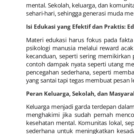
mental. Sekolah, keluarga, dan komuni
sehari-hari, sehingga generasi muda m
Isi Edukasi yang Efektif dan Praktis:
Materi edukasi harus fokus pada fakta
psikologi manusia melalui reward aca
kecanduan, seperti sering memikirkan 
contoh dampak nyata seperti utang men
pencegahan sederhana, seperti membata
yang santai tapi tegas membuat pesan l
Peran Keluarga, Sekolah, dan Masyara
Keluarga menjadi garda terdepan dalam e
menghakimi jika sudah pernah mencoba
kesehatan mental. Komunitas lokal, se
sederhana untuk meningkatkan kesadar