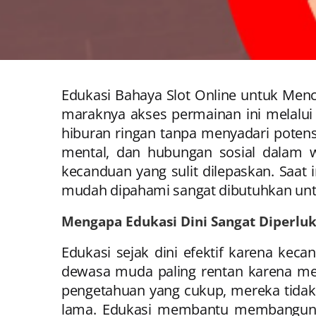
Edukasi Bahaya Slot Online untuk Menc
maraknya akses permainan ini melalui
hiburan ringan tanpa menyadari potens
mental, dan hubungan sosial dalam w
kecanduan yang sulit dilepaskan. Saat
mudah dipahami sangat dibutuhkan untu
Mengapa Edukasi Dini Sangat Diperlu
Edukasi sejak dini efektif karena kec
dewasa muda paling rentan karena mer
pengetahuan yang cukup, mereka tidak
lama. Edukasi membantu membangun pem