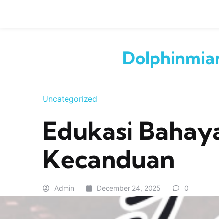
Skip to content
Dolphinmiam
Uncategorized
Edukasi Bahay
Kecanduan
Admin
December 24, 2025
0