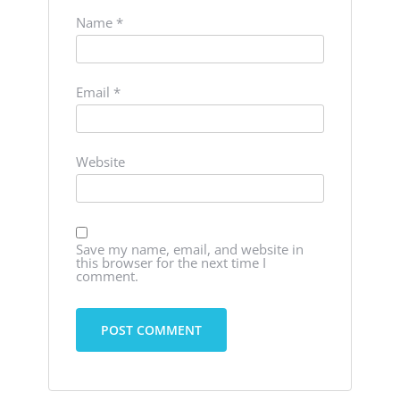
Name
*
Email
*
Website
Save my name, email, and website in
this browser for the next time I
comment.