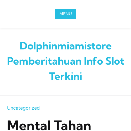
Skip to content
MENU
Dolphinmiamistore
Pemberitahuan Info Slot
Terkini
Uncategorized
Mental Tahan