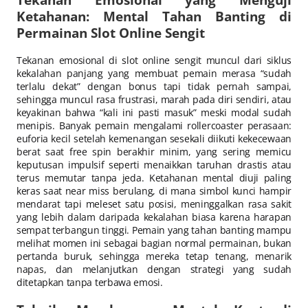
Ketahanan: Mental Tahan Banting di
Permainan Slot Online Sengit
Tekanan emosional di slot online sengit muncul dari siklus
kekalahan panjang yang membuat pemain merasa “sudah
terlalu dekat” dengan bonus tapi tidak pernah sampai,
sehingga muncul rasa frustrasi, marah pada diri sendiri, atau
keyakinan bahwa “kali ini pasti masuk” meski modal sudah
menipis. Banyak pemain mengalami rollercoaster perasaan:
euforia kecil setelah kemenangan sesekali diikuti kekecewaan
berat saat free spin berakhir minim, yang sering memicu
keputusan impulsif seperti menaikkan taruhan drastis atau
terus memutar tanpa jeda. Ketahanan mental diuji paling
keras saat near miss berulang, di mana simbol kunci hampir
mendarat tapi meleset satu posisi, meninggalkan rasa sakit
yang lebih dalam daripada kekalahan biasa karena harapan
sempat terbangun tinggi. Pemain yang tahan banting mampu
melihat momen ini sebagai bagian normal permainan, bukan
pertanda buruk, sehingga mereka tetap tenang, menarik
napas, dan melanjutkan dengan strategi yang sudah
ditetapkan tanpa terbawa emosi.