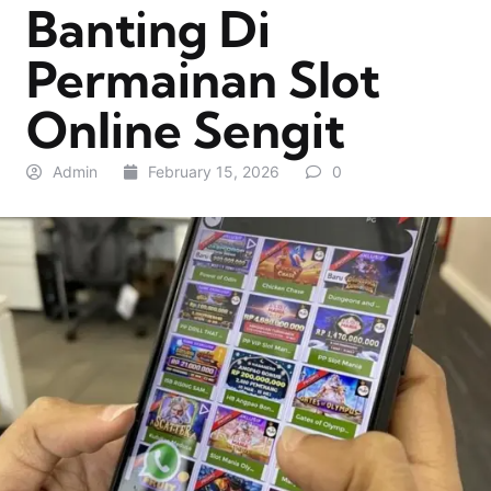
Banting Di
Permainan Slot
Online Sengit
Admin
February 15, 2026
0