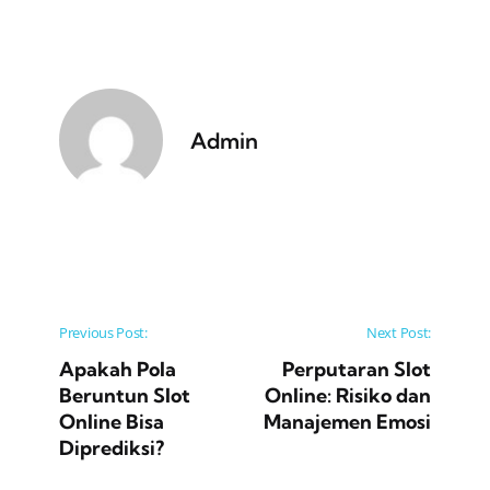
Admin
Post navigation
Previous Post:
Next Post:
Apakah Pola
Perputaran Slot
Beruntun Slot
Online: Risiko dan
Online Bisa
Manajemen Emosi
Diprediksi?