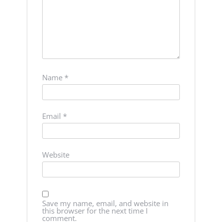
Name
*
Email
*
Website
Save my name, email, and website in
this browser for the next time I
comment.