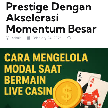
Prestige Dengan
Akselerasi
Momentum Besar
Admin
February 24, 2026
0