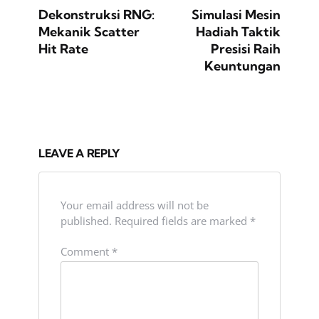
Dekonstruksi RNG:
Simulasi Mesin
Mekanik Scatter
Hadiah Taktik
Hit Rate
Presisi Raih
Keuntungan
LEAVE A REPLY
Your email address will not be
published.
Required fields are marked
*
Comment
*