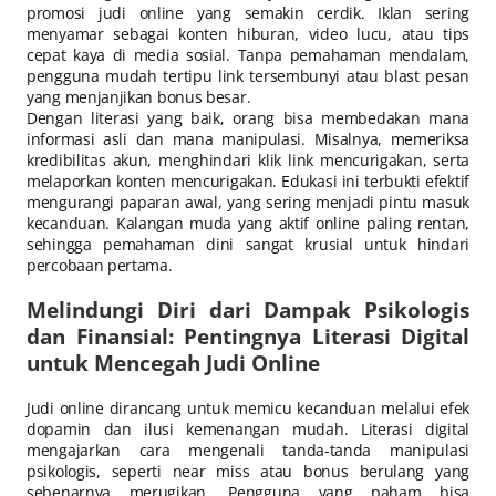
promosi judi online yang semakin cerdik. Iklan sering
menyamar sebagai konten hiburan, video lucu, atau tips
cepat kaya di media sosial. Tanpa pemahaman mendalam,
pengguna mudah tertipu link tersembunyi atau blast pesan
yang menjanjikan bonus besar.
Dengan literasi yang baik, orang bisa membedakan mana
informasi asli dan mana manipulasi. Misalnya, memeriksa
kredibilitas akun, menghindari klik link mencurigakan, serta
melaporkan konten mencurigakan. Edukasi ini terbukti efektif
mengurangi paparan awal, yang sering menjadi pintu masuk
kecanduan. Kalangan muda yang aktif online paling rentan,
sehingga pemahaman dini sangat krusial untuk hindari
percobaan pertama.
Melindungi Diri dari Dampak Psikologis
dan Finansial: Pentingnya Literasi Digital
untuk Mencegah Judi Online
Judi online dirancang untuk memicu kecanduan melalui efek
dopamin dan ilusi kemenangan mudah. Literasi digital
mengajarkan cara mengenali tanda-tanda manipulasi
psikologis, seperti near miss atau bonus berulang yang
sebenarnya merugikan. Pengguna yang paham bisa