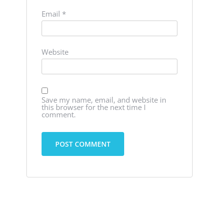
Email
*
Website
Save my name, email, and website in
this browser for the next time I
comment.