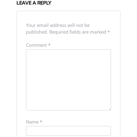
LEAVE A REPLY
Your email address will not be
published.
Required fields are marked
*
Comment
*
Name
*