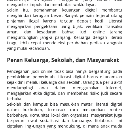
mengontrol impuls dan membatasi waktu layar.
Selain itu, pemahaman keuangan digital membantu
menghindari kerugian besar. Banyak pemain terjerat utang
pinjaman ilegal karena tergiur deposit kecil. Literasi
mengajarkan pengelolaan uang bijak, verifikasi transaksi
aman, dan kesadaran bahwa judi online jarang
menguntungkan jangka panjang. Keluarga dengan literasi
tinggi lebih cepat mendeteksi perubahan perilaku anggota
yang mulai kecanduan.
Peran Keluarga, Sekolah, dan Masyarakat
Pencegahan judi online tidak bisa hanya bergantung pada
pemblokiran pemerintah. Literasi digital harus ditanamkan
sejak dini melalui keluarga dan sekolah. Orang tua perlu aktif
mendampingi anak dalam menggunakan internet,
mengajarkan etika digital, dan membahas risiko judi secara
terbuka.
Sekolah dan kampus bisa masukkan materi literasi digital
dalam kurikulum, termasuk cara melaporkan konten
berbahaya. Komunitas lokal dan organisasi masyarakat juga
berperan lewat sosialisasi dan kampanye. Kolaborasi ini
ciptakan lingkungan yang mendukung, di mana anak muda