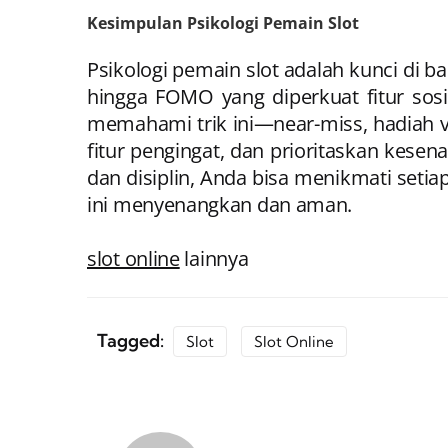
Kesimpulan Psikologi Pemain Slot
Psikologi pemain slot adalah kunci di ba
hingga FOMO yang diperkuat fitur sos
memahami trik ini—near-miss, hadiah v
fitur pengingat, dan prioritaskan kese
dan disiplin, Anda bisa menikmati setia
ini menyenangkan dan aman.
slot online
lainnya
Tagged:
Slot
Slot Online