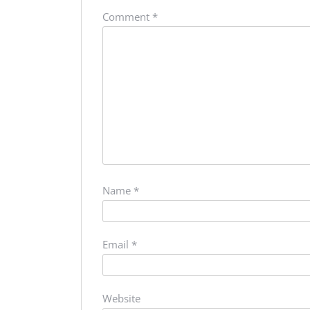
Comment
*
Name
*
Email
*
Website