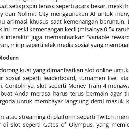
etiap spin terasa seperti acara besar, meski ha
Play dan Nolimit City menggunakan AI untuk men
atau animasi khusus saat kemenangan beruntun
k ini, meski kemenangan kecil (misalnya 0.5x taruh
s interaktif juga memanfaatkan “variable rewar
, mirip seperti efek media sosial yang membuat k
 Modern
orong kuat yang dimanfaatkan slot online untuk 
r sosial seperti leaderboard, turnamen live, at
si. Contohnya, slot seperti Money Train 4 mena
uat Anda merasa harus terus bermain agar tida
rgoda untuk membayar langsung demi masuk k
rum atau streaming di platform seperti Twitch me
di slot seperti Gates of Olympus, yang memi