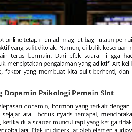
lot online tetap menjadi magnet bagi jutaan pema
ktif yang sulit ditolak. Namun, di balik keseruan
n terus bermain. Dari efek suara hingga hadi
k menciptakan pengalaman yang adiktif. Artikel
 faktor yang membuat kita sulit berhenti, dan
Dopamin Psikologi Pemain Slot
elepasan dopamin, hormon yang terkait dengan 
sejajar atau bonus nyaris tercapai, menciptaka
a, ketika dua scatter muncul tapi yang ketiga ti
ba lagi. Efek ini diperkuat oleh elemen audio