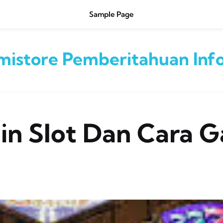
Sample Page
istore Pemberitahuan Info 
ain Slot Dan Cara