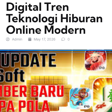
Digital Tren
Teknologi Hiburan
Online Modern
Admin
May 17, 2026
0