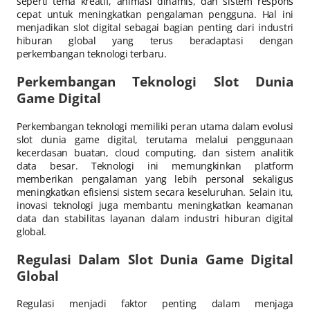
seperti tema kreatif, animasi dinamis, dan sistem respons
cepat untuk meningkatkan pengalaman pengguna. Hal ini
menjadikan slot digital sebagai bagian penting dari industri
hiburan global yang terus beradaptasi dengan
perkembangan teknologi terbaru.
Perkembangan Teknologi Slot Dunia
Game Digital
Perkembangan teknologi memiliki peran utama dalam evolusi
slot dunia game digital, terutama melalui penggunaan
kecerdasan buatan, cloud computing, dan sistem analitik
data besar. Teknologi ini memungkinkan platform
memberikan pengalaman yang lebih personal sekaligus
meningkatkan efisiensi sistem secara keseluruhan. Selain itu,
inovasi teknologi juga membantu meningkatkan keamanan
data dan stabilitas layanan dalam industri hiburan digital
global.
Regulasi Dalam Slot Dunia Game Digital
Global
Regulasi menjadi faktor penting dalam menjaga