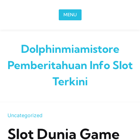
Skip to content
MENU
Dolphinmiamistore
Pemberitahuan Info Slot
Terkini
Uncategorized
Slot Dunia Game