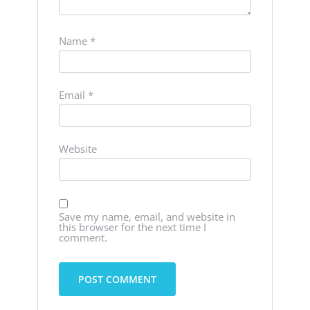
Name
*
Email
*
Website
Save my name, email, and website in
this browser for the next time I
comment.