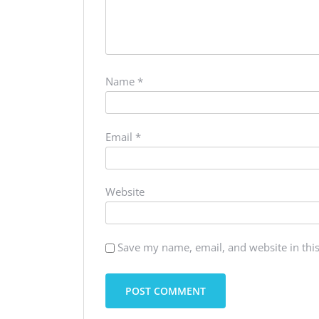
Name
*
Email
*
Website
Save my name, email, and website in thi