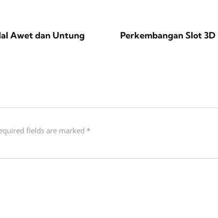
dal Awet dan Untung
Perkembangan Slot 3D
equired fields are marked
*