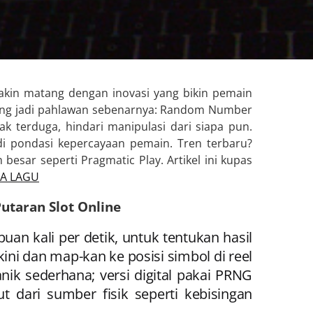
emakin matang dengan inovasi yang bikin pemain
at yang jadi pahlawan sebenarnya: Random Number
ak terduga, hindari manipulasi dari siapa pun.
adi pondasi kepercayaan pemain. Tren terbaru?
besar seperti Pragmatic Play. Artikel ini kupas
A LAGU
utaran Slot Online
an kali per detik, untuk tentukan hasil
ini dan map-kan ke posisi simbol di reel
nik sederhana; versi digital pakai PRNG
 dari sumber fisik seperti kebisingan