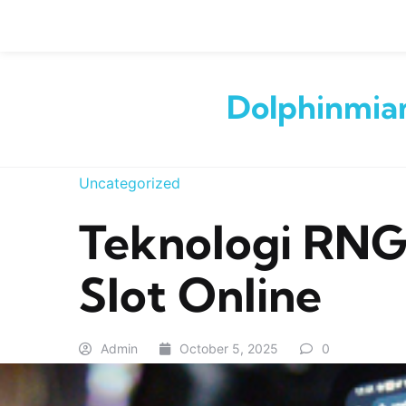
Skip to content
Dolphinmiam
Uncategorized
Teknologi RNG:
Slot Online
Admin
October 5, 2025
0