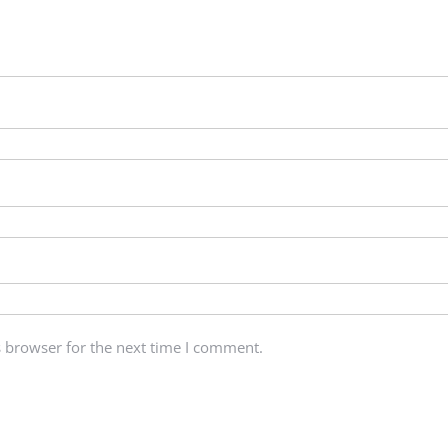
s browser for the next time I comment.