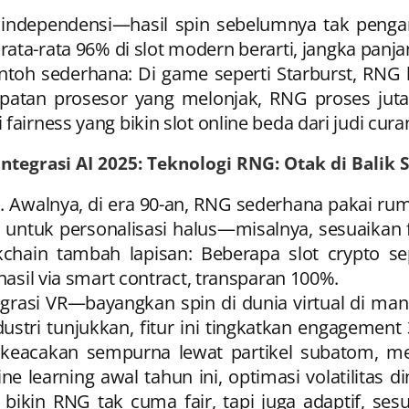
independensi—hasil spin sebelumnya tak pengaru
r) rata-rata 96% di slot modern berarti, jangka pan
ntoh sederhana: Di game seperti Starburst, RNG b
epatan prosesor yang melonjak, RNG proses juta
 fairness yang bikin slot online beda dari judi c
ntegrasi AI 2025: Teknologi RNG: Otak di Balik 
ch. Awalnya, di era 90-an, RNG sederhana pakai rumu
untuk personalisasi halus—misalnya, sesuaikan
kchain tambah lapisan: Beberapa slot crypto s
 hasil via smart contract, transparan 100%.
rasi VR—bayangkan spin di dunia virtual di mana 
ndustri tunjukkan, fitur ini tingkatkan engagement
 keacakan sempurna lewat partikel subatom, me
 learning awal tahun ini, optimasi volatilitas di
ini bikin RNG tak cuma fair, tapi juga adaptif, s