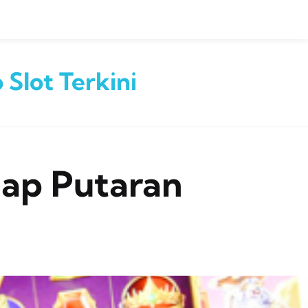
Slot Terkini
iap Putaran