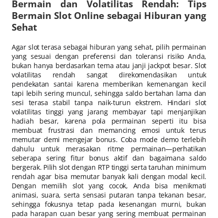
Bermain dan Volatilitas Rendah: Tips
Bermain Slot Online sebagai Hiburan yang
Sehat
Agar slot terasa sebagai hiburan yang sehat, pilih permainan
yang sesuai dengan preferensi dan toleransi risiko Anda,
bukan hanya berdasarkan tema atau janji jackpot besar. Slot
volatilitas rendah sangat direkomendasikan untuk
pendekatan santai karena memberikan kemenangan kecil
tapi lebih sering muncul, sehingga saldo bertahan lama dan
sesi terasa stabil tanpa naik-turun ekstrem. Hindari slot
volatilitas tinggi yang jarang membayar tapi menjanjikan
hadiah besar, karena pola permainan seperti itu bisa
membuat frustrasi dan memancing emosi untuk terus
memutar demi mengejar bonus. Coba mode demo terlebih
dahulu untuk merasakan ritme permainan—perhatikan
seberapa sering fitur bonus aktif dan bagaimana saldo
bergerak. Pilih slot dengan RTP tinggi serta taruhan minimum
rendah agar bisa memutar banyak kali dengan modal kecil.
Dengan memilih slot yang cocok, Anda bisa menikmati
animasi, suara, serta sensasi putaran tanpa tekanan besar,
sehingga fokusnya tetap pada kesenangan murni, bukan
pada harapan cuan besar yang sering membuat permainan