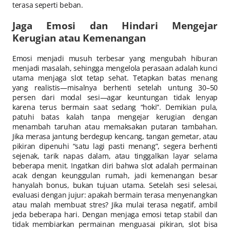
terasa seperti beban.
Jaga Emosi dan Hindari Mengejar
Kerugian atau Kemenangan
Emosi menjadi musuh terbesar yang mengubah hiburan
menjadi masalah, sehingga mengelola perasaan adalah kunci
utama menjaga slot tetap sehat. Tetapkan batas menang
yang realistis—misalnya berhenti setelah untung 30–50
persen dari modal sesi—agar keuntungan tidak lenyap
karena terus bermain saat sedang “hoki”. Demikian pula,
patuhi batas kalah tanpa mengejar kerugian dengan
menambah taruhan atau memaksakan putaran tambahan.
Jika merasa jantung berdegup kencang, tangan gemetar, atau
pikiran dipenuhi “satu lagi pasti menang”, segera berhenti
sejenak, tarik napas dalam, atau tinggalkan layar selama
beberapa menit. Ingatkan diri bahwa slot adalah permainan
acak dengan keunggulan rumah, jadi kemenangan besar
hanyalah bonus, bukan tujuan utama. Setelah sesi selesai,
evaluasi dengan jujur: apakah bermain terasa menyenangkan
atau malah membuat stres? Jika mulai terasa negatif, ambil
jeda beberapa hari. Dengan menjaga emosi tetap stabil dan
tidak membiarkan permainan menguasai pikiran, slot bisa