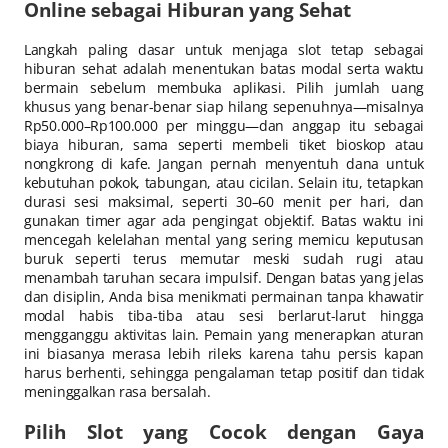
Online sebagai Hiburan yang Sehat
Langkah paling dasar untuk menjaga slot tetap sebagai
hiburan sehat adalah menentukan batas modal serta waktu
bermain sebelum membuka aplikasi. Pilih jumlah uang
khusus yang benar-benar siap hilang sepenuhnya—misalnya
Rp50.000–Rp100.000 per minggu—dan anggap itu sebagai
biaya hiburan, sama seperti membeli tiket bioskop atau
nongkrong di kafe. Jangan pernah menyentuh dana untuk
kebutuhan pokok, tabungan, atau cicilan. Selain itu, tetapkan
durasi sesi maksimal, seperti 30–60 menit per hari, dan
gunakan timer agar ada pengingat objektif. Batas waktu ini
mencegah kelelahan mental yang sering memicu keputusan
buruk seperti terus memutar meski sudah rugi atau
menambah taruhan secara impulsif. Dengan batas yang jelas
dan disiplin, Anda bisa menikmati permainan tanpa khawatir
modal habis tiba-tiba atau sesi berlarut-larut hingga
mengganggu aktivitas lain. Pemain yang menerapkan aturan
ini biasanya merasa lebih rileks karena tahu persis kapan
harus berhenti, sehingga pengalaman tetap positif dan tidak
meninggalkan rasa bersalah.
Pilih Slot yang Cocok dengan Gaya