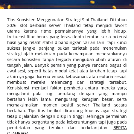
Tips Konsisten Menggunakan Strategi Slot Thailand. Di tahun
2026, slot berbasis server Thailand tetap menjadi favorit
utama karena ritme permainannya yang lebih hidup,
frekuensi fitur bonus yang terasa lebih teratur, serta potensi
hasil yang relatif stabil dibandingkan varian lain, tapi kunci
sukses jangka panjang bukan terletak pada menemukan
strategi ajaib melainkan pada kemampuan menerapkannya
secara konsisten tanpa tergoda mengubah-ubah aturan di
tengah jalan. Banyak pemain yang punya rencana bagus di
awal sesi, seperti batas modal ketat atau taruhan tetap, tapi
akhirnya gagal karena emosi, kebosanan, atau euforia sesaat
membuat mereka melenceng dari strategi tersebut.
Konsistensi menjadi faktor pembeda antara mereka yang
mengalami pola rugi berulang dengan yang mampu
bertahan lebih lama, mengurangi kerugian besar, serta
memaksimalkan momen positif server Thailand secara
bertahap. Tips-tips berikut dirancang khusus agar strategi
tetap dijalankan dengan disiplin tinggi, sehingga permainan
tidak hanya bergantung pada keberuntungan tapi juga pada
pendekatan yang terukur dan berkelanjutan.
BERITA
OLAHRAGA