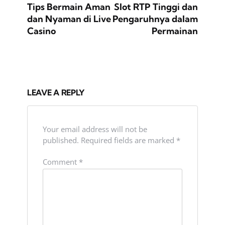
Tips Bermain Aman
Slot RTP Tinggi dan
dan Nyaman di Live
Pengaruhnya dalam
Casino
Permainan
LEAVE A REPLY
Your email address will not be
published.
Required fields are marked
*
Comment
*