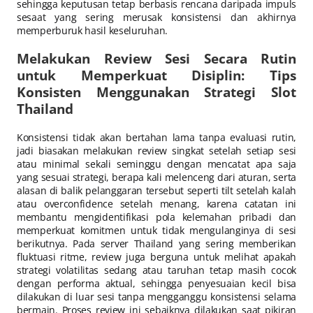
sehingga keputusan tetap berbasis rencana daripada impuls
sesaat yang sering merusak konsistensi dan akhirnya
memperburuk hasil keseluruhan.
Melakukan Review Sesi Secara Rutin
untuk Memperkuat Disiplin: Tips
Konsisten Menggunakan Strategi Slot
Thailand
Konsistensi tidak akan bertahan lama tanpa evaluasi rutin,
jadi biasakan melakukan review singkat setelah setiap sesi
atau minimal sekali seminggu dengan mencatat apa saja
yang sesuai strategi, berapa kali melenceng dari aturan, serta
alasan di balik pelanggaran tersebut seperti tilt setelah kalah
atau overconfidence setelah menang, karena catatan ini
membantu mengidentifikasi pola kelemahan pribadi dan
memperkuat komitmen untuk tidak mengulanginya di sesi
berikutnya. Pada server Thailand yang sering memberikan
fluktuasi ritme, review juga berguna untuk melihat apakah
strategi volatilitas sedang atau taruhan tetap masih cocok
dengan performa aktual, sehingga penyesuaian kecil bisa
dilakukan di luar sesi tanpa mengganggu konsistensi selama
bermain. Proses review ini sebaiknya dilakukan saat pikiran