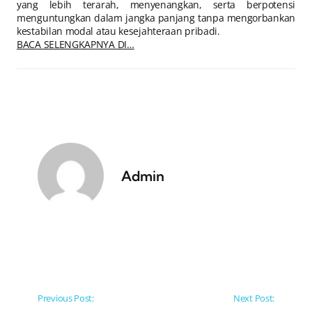
yang lebih terarah, menyenangkan, serta berpotensi
menguntungkan dalam jangka panjang tanpa mengorbankan
kestabilan modal atau kesejahteraan pribadi.
BACA SELENGKAPNYA DI…
Admin
Post navigation
Previous Post:
Next Post: