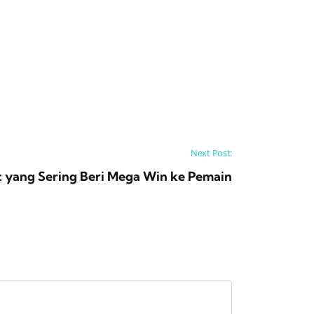
Next Post:
t yang Sering Beri Mega Win ke Pemain