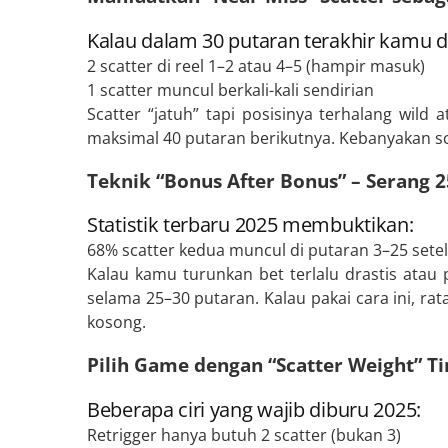
Kalau dalam 30 putaran terakhir kamu d
2 scatter di reel 1–2 atau 4–5 (hampir masuk)
1 scatter muncul berkali-kali sendirian
Scatter “jatuh” tapi posisinya terhalang wild
maksimal 40 putaran berikutnya. Kebanyakan sca
Teknik “Bonus After Bonus” – Serang 
Statistik terbaru 2025 membuktikan:
68% scatter kedua muncul di putaran 3–25 sete
Kalau kamu turunkan bet terlalu drastis atau p
selama 25–30 putaran. Kalau pakai cara ini, r
kosong.
Pilih Game dengan “Scatter Weight” Ti
Beberapa ciri yang wajib diburu 2025:
Retrigger hanya butuh 2 scatter (bukan 3)