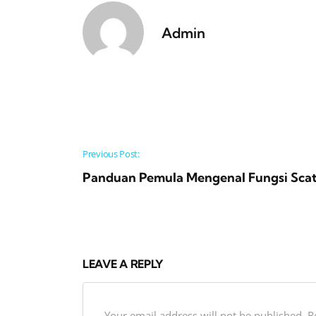
Admin
Post navigation
Previous Post:
Panduan Pemula Mengenal Fungsi Scat
LEAVE A REPLY
Your email address will not be published.
R