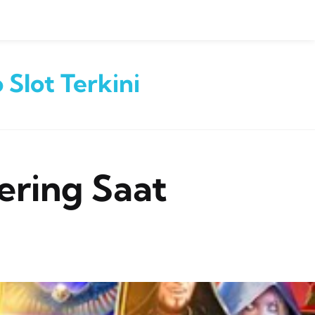
Slot Terkini
ering Saat