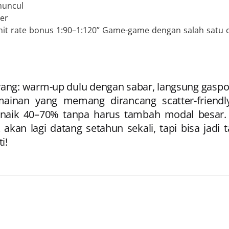
muncul
ier
hit rate bonus 1:90–1:120” Game-game dengan salah satu cir
yang: warm-up dulu dengan sabar, langsung gaspol
mainan yang memang dirancang scatter-friendl
 naik 40–70% tanpa harus tambah modal besar.
k akan lagi datang setahun sekali, tapi bisa jad
i!