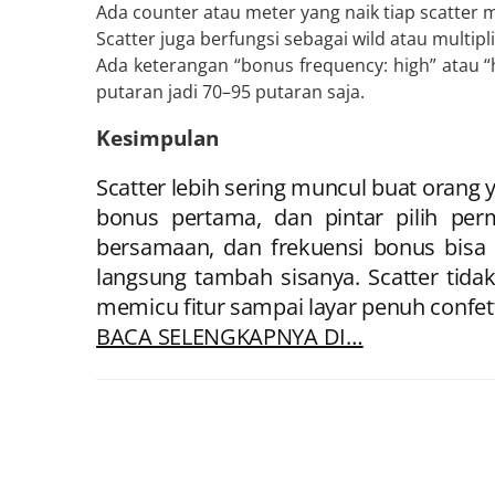
Ada counter atau meter yang naik tiap scatter 
Scatter juga berfungsi sebagai wild atau multipl
Ada keterangan “bonus frequency: high” atau “
putaran jadi 70–95 putaran saja.
Kesimpulan
Scatter lebih sering muncul buat orang 
bonus pertama, dan pintar pilih per
bersamaan, dan frekuensi bonus bisa
langsung tambah sisanya. Scatter tida
memicu fitur sampai layar penuh confett
BACA SELENGKAPNYA DI…