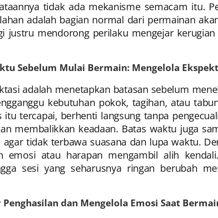
nyataannya tidak ada mekanisme semacam itu.
ahan adalah bagian normal dari permainan aka
i justru mendorong perilaku mengejar kerugian
ktu Sebelum Mulai Bermain: Mengelola Ekspekta
pektasi adalah menetapkan batasan sebelum mene
engganggu kebutuhan pokok, tagihan, atau tabu
tas itu tercapai, berhenti langsung tanpa pengec
kan membalikkan keadaan. Batas waktu juga sa
i agar tidak terbawa suasana dan lupa waktu. De
 emosi atau harapan mengambil alih kendali
gga sesi yang seharusnya ringan berubah men
enghasilan dan Mengelola Emosi Saat Bermai