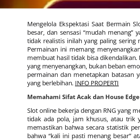
Mengelola Ekspektasi Saat Bermain Slo
besar, dan sensasi “mudah menang” y
tidak realistis inilah yang paling seri
Permainan ini memang menyenangkan s
membuat hasil tidak bisa dikendalikan. 
yang menyenangkan, bukan beban emosi
permainan dan menetapkan batasan ya
yang berlebihan.
INFO PROPERTI
Memahami Sifat Acak dan House Edge s
Slot online bekerja dengan RNG yang m
tidak ada pola, jam khusus, atau tr
memastikan bahwa secara statistik pen
bahwa “kali ini pasti menang besar” at