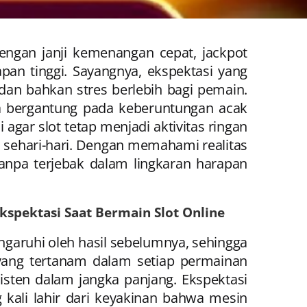
dengan janji kemenangan cepat, jackpot
n tinggi. Sayangnya, ekspektasi yang
, dan bahkan stres berlebih bagi pemain.
a bergantung pada keberuntungan acak
agar slot tetap menjadi aktivitas ringan
sehari-hari. Dengan memahami realitas
npa terjebak dalam lingkaran harapan
kspektasi Saat Bermain Slot Online
garuhi oleh hasil sebelumnya, sehingga
yang tertanam dalam setiap permainan
isten dalam jangka panjang. Ekspektasi
g kali lahir dari keyakinan bahwa mesin