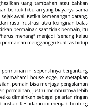
nghasilkan uang tambahan atau bahkan
nkan bentuk hiburan yang biayanya sama
 sejak awal. Ketika kemenangan datang,
ri rasa frustrasi atau keinginan balas
rkan permainan saat tidak bermain, itu
i “harus menang” menjadi “senang kalau
 permainan mengganggu kualitas hidup
a permainan ini sepenuhnya bergantung
gan memahami house edge, menetapkan
asilan, pemain bisa menjaga pengalaman
eruan permainan, justru membuatnya lebih
etika dimainkan sebagai pelarian ringan
 instan. Kesadaran ini menjadi benteng