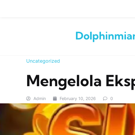
Skip to content
Dolphinmiam
Uncategorized
Mengelola Eksp
Admin
February 10, 2026
0