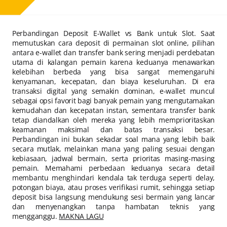
Perbandingan Deposit E-Wallet vs Bank untuk Slot. Saat
memutuskan cara deposit di permainan slot online, pilihan
antara e-wallet dan transfer bank sering menjadi perdebatan
utama di kalangan pemain karena keduanya menawarkan
kelebihan berbeda yang bisa sangat memengaruhi
kenyamanan, kecepatan, dan biaya keseluruhan. Di era
transaksi digital yang semakin dominan, e-wallet muncul
sebagai opsi favorit bagi banyak pemain yang mengutamakan
kemudahan dan kecepatan instan, sementara transfer bank
tetap diandalkan oleh mereka yang lebih memprioritaskan
keamanan maksimal dan batas transaksi besar.
Perbandingan ini bukan sekadar soal mana yang lebih baik
secara mutlak, melainkan mana yang paling sesuai dengan
kebiasaan, jadwal bermain, serta prioritas masing-masing
pemain. Memahami perbedaan keduanya secara detail
membantu menghindari kendala tak terduga seperti delay,
potongan biaya, atau proses verifikasi rumit, sehingga setiap
deposit bisa langsung mendukung sesi bermain yang lancar
dan menyenangkan tanpa hambatan teknis yang
mengganggu.
MAKNA LAGU