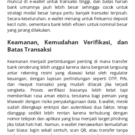
muncul di e-wallet untuk transaksi tinggi, dan batas harian
bank umumnya jauh lebih besar sehingga cocok untuk
strategi modal besar tanpa perlu banyak transaksi terpisah.
Secara keseluruhan, e-wallet menang untuk frekuensi deposit
kecil rutin, sementara bank lebih efisien untuk nominal besar
yang jarang dilakukan.
Keamanan, Kemudahan Verifikasi, dan
Batas Transaksi
Keamanan menjadi pertimbangan penting di mana transfer
bank cenderung lebih unggul karena dana bergerak langsung
antar rekening resmi yang diawasi ketat oleh regulator
keuangan, dengan lapisan perlindungan seperti OTP, PIN,
dan riwayat transaksi yang mudah dilacak jika terjadi
sengketa. Proses verifikasi biasanya lebih ketat tapi
memberikan rasa aman ekstra, terutama bagi pemain yang
khawatir dengan risiko penyalahgunaan data. E-wallet, meski
sudah dilengkapi enkripsi dan autentikasi dua faktor, tetap
dianggap sedikit lebih rentan karena terhubung dengan
nomor telepon dan aplikasi yang bisa menjadi target phishing
jika tidak hati-hati. Namun, e-wallet menawarkan kemudahan
luar biasa: login sekali sentuh, scan QR, atau transfer tanpa