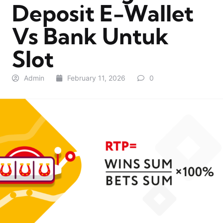
Deposit E-Wallet
Vs Bank Untuk
Slot
Admin
February 11, 2026
0