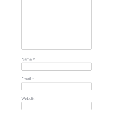
Name
*
Email
*
Website