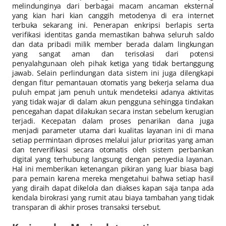
melindunginya dari berbagai macam ancaman eksternal
yang kian hari kian canggih metodenya di era internet
terbuka sekarang ini. Penerapan enkripsi berlapis serta
verifikasi identitas ganda memastikan bahwa seluruh saldo
dan data pribadi milik member berada dalam lingkungan
yang sangat aman dan terisolasi dari potensi
penyalahgunaan oleh pihak ketiga yang tidak bertanggung
jawab. Selain perlindungan data sistem ini juga dilengkapi
dengan fitur pemantauan otomatis yang bekerja selama dua
puluh empat jam penuh untuk mendeteksi adanya aktivitas
yang tidak wajar di dalam akun pengguna sehingga tindakan
pencegahan dapat dilakukan secara instan sebelum kerugian
terjadi. Kecepatan dalam proses penarikan dana juga
menjadi parameter utama dari kualitas layanan ini di mana
setiap permintaan diproses melalui jalur prioritas yang aman
dan terverifikasi secara otomatis oleh sistem perbankan
digital yang terhubung langsung dengan penyedia layanan.
Hal ini memberikan ketenangan pikiran yang luar biasa bagi
para pemain karena mereka mengetahui bahwa setiap hasil
yang diraih dapat dikelola dan diakses kapan saja tanpa ada
kendala birokrasi yang rumit atau biaya tambahan yang tidak
transparan di akhir proses transaksi tersebut.