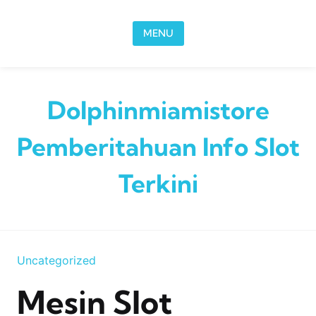
Skip to content
MENU
Dolphinmiamistore
Pemberitahuan Info Slot
Terkini
Uncategorized
Mesin Slot