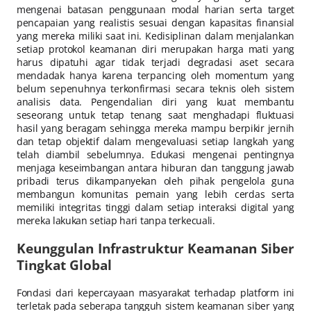
mengenai batasan penggunaan modal harian serta target
pencapaian yang realistis sesuai dengan kapasitas finansial
yang mereka miliki saat ini. Kedisiplinan dalam menjalankan
setiap protokol keamanan diri merupakan harga mati yang
harus dipatuhi agar tidak terjadi degradasi aset secara
mendadak hanya karena terpancing oleh momentum yang
belum sepenuhnya terkonfirmasi secara teknis oleh sistem
analisis data. Pengendalian diri yang kuat membantu
seseorang untuk tetap tenang saat menghadapi fluktuasi
hasil yang beragam sehingga mereka mampu berpikir jernih
dan tetap objektif dalam mengevaluasi setiap langkah yang
telah diambil sebelumnya. Edukasi mengenai pentingnya
menjaga keseimbangan antara hiburan dan tanggung jawab
pribadi terus dikampanyekan oleh pihak pengelola guna
membangun komunitas pemain yang lebih cerdas serta
memiliki integritas tinggi dalam setiap interaksi digital yang
mereka lakukan setiap hari tanpa terkecuali.
Keunggulan Infrastruktur Keamanan Siber
Tingkat Global
Fondasi dari kepercayaan masyarakat terhadap platform ini
terletak pada seberapa tangguh sistem keamanan siber yang