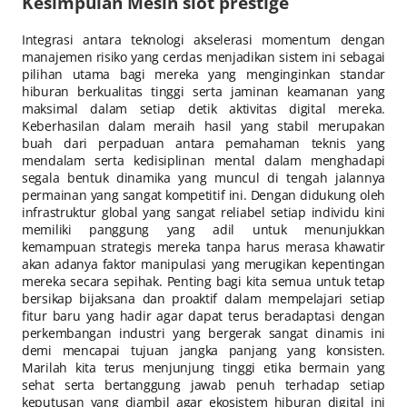
Kesimpulan Mesin slot prestige
Integrasi antara teknologi akselerasi momentum dengan
manajemen risiko yang cerdas menjadikan sistem ini sebagai
pilihan utama bagi mereka yang menginginkan standar
hiburan berkualitas tinggi serta jaminan keamanan yang
maksimal dalam setiap detik aktivitas digital mereka.
Keberhasilan dalam meraih hasil yang stabil merupakan
buah dari perpaduan antara pemahaman teknis yang
mendalam serta kedisiplinan mental dalam menghadapi
segala bentuk dinamika yang muncul di tengah jalannya
permainan yang sangat kompetitif ini. Dengan didukung oleh
infrastruktur global yang sangat reliabel setiap individu kini
memiliki panggung yang adil untuk menunjukkan
kemampuan strategis mereka tanpa harus merasa khawatir
akan adanya faktor manipulasi yang merugikan kepentingan
mereka secara sepihak. Penting bagi kita semua untuk tetap
bersikap bijaksana dan proaktif dalam mempelajari setiap
fitur baru yang hadir agar dapat terus beradaptasi dengan
perkembangan industri yang bergerak sangat dinamis ini
demi mencapai tujuan jangka panjang yang konsisten.
Marilah kita terus menjunjung tinggi etika bermain yang
sehat serta bertanggung jawab penuh terhadap setiap
keputusan yang diambil agar ekosistem hiburan digital ini