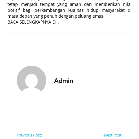
tetap menjadi tempat yang aman dan memberikan nilai
positif bagi perkembangan kualitas hidup masyarakat di
masa depan yang penuh dengan peluang emas.
BACA SELENGKAPNYA DI..
Admin
Post navigation
Previous Post:
Next Post: