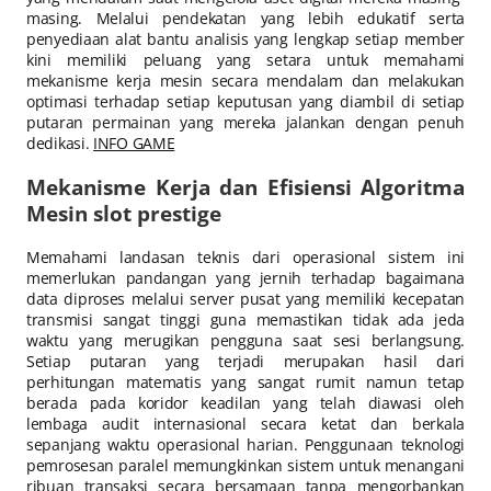
masing. Melalui pendekatan yang lebih edukatif serta
penyediaan alat bantu analisis yang lengkap setiap member
kini memiliki peluang yang setara untuk memahami
mekanisme kerja mesin secara mendalam dan melakukan
optimasi terhadap setiap keputusan yang diambil di setiap
putaran permainan yang mereka jalankan dengan penuh
dedikasi.
INFO GAME
Mekanisme Kerja dan Efisiensi Algoritma
Mesin slot prestige
Memahami landasan teknis dari operasional sistem ini
memerlukan pandangan yang jernih terhadap bagaimana
data diproses melalui server pusat yang memiliki kecepatan
transmisi sangat tinggi guna memastikan tidak ada jeda
waktu yang merugikan pengguna saat sesi berlangsung.
Setiap putaran yang terjadi merupakan hasil dari
perhitungan matematis yang sangat rumit namun tetap
berada pada koridor keadilan yang telah diawasi oleh
lembaga audit internasional secara ketat dan berkala
sepanjang waktu operasional harian. Penggunaan teknologi
pemrosesan paralel memungkinkan sistem untuk menangani
ribuan transaksi secara bersamaan tanpa mengorbankan