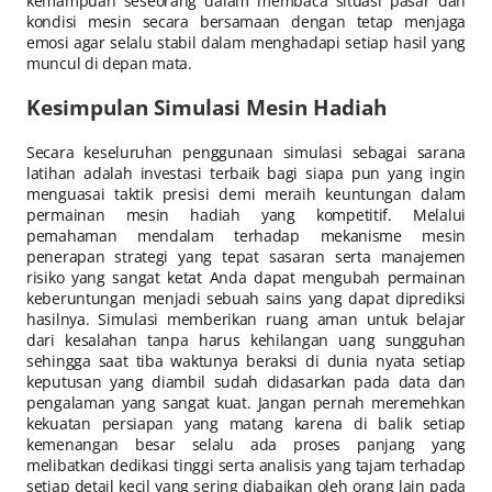
kemampuan seseorang dalam membaca situasi pasar dan
kondisi mesin secara bersamaan dengan tetap menjaga
emosi agar selalu stabil dalam menghadapi setiap hasil yang
muncul di depan mata.
Kesimpulan Simulasi Mesin Hadiah
Secara keseluruhan penggunaan simulasi sebagai sarana
latihan adalah investasi terbaik bagi siapa pun yang ingin
menguasai taktik presisi demi meraih keuntungan dalam
permainan mesin hadiah yang kompetitif. Melalui
pemahaman mendalam terhadap mekanisme mesin
penerapan strategi yang tepat sasaran serta manajemen
risiko yang sangat ketat Anda dapat mengubah permainan
keberuntungan menjadi sebuah sains yang dapat diprediksi
hasilnya. Simulasi memberikan ruang aman untuk belajar
dari kesalahan tanpa harus kehilangan uang sungguhan
sehingga saat tiba waktunya beraksi di dunia nyata setiap
keputusan yang diambil sudah didasarkan pada data dan
pengalaman yang sangat kuat. Jangan pernah meremehkan
kekuatan persiapan yang matang karena di balik setiap
kemenangan besar selalu ada proses panjang yang
melibatkan dedikasi tinggi serta analisis yang tajam terhadap
setiap detail kecil yang sering diabaikan oleh orang lain pada