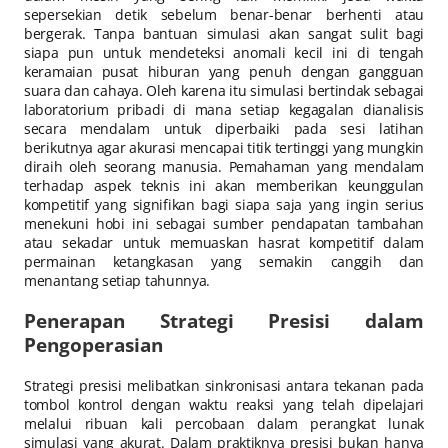
sepersekian detik sebelum benar-benar berhenti atau
bergerak. Tanpa bantuan simulasi akan sangat sulit bagi
siapa pun untuk mendeteksi anomali kecil ini di tengah
keramaian pusat hiburan yang penuh dengan gangguan
suara dan cahaya. Oleh karena itu simulasi bertindak sebagai
laboratorium pribadi di mana setiap kegagalan dianalisis
secara mendalam untuk diperbaiki pada sesi latihan
berikutnya agar akurasi mencapai titik tertinggi yang mungkin
diraih oleh seorang manusia. Pemahaman yang mendalam
terhadap aspek teknis ini akan memberikan keunggulan
kompetitif yang signifikan bagi siapa saja yang ingin serius
menekuni hobi ini sebagai sumber pendapatan tambahan
atau sekadar untuk memuaskan hasrat kompetitif dalam
permainan ketangkasan yang semakin canggih dan
menantang setiap tahunnya.
Penerapan Strategi Presisi dalam
Pengoperasian
Strategi presisi melibatkan sinkronisasi antara tekanan pada
tombol kontrol dengan waktu reaksi yang telah dipelajari
melalui ribuan kali percobaan dalam perangkat lunak
simulasi yang akurat. Dalam praktiknya presisi bukan hanya