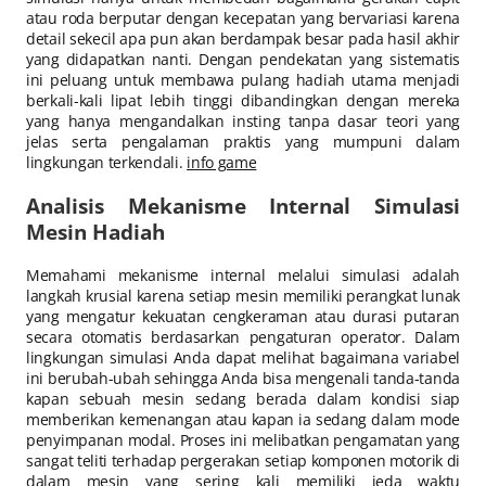
atau roda berputar dengan kecepatan yang bervariasi karena
detail sekecil apa pun akan berdampak besar pada hasil akhir
yang didapatkan nanti. Dengan pendekatan yang sistematis
ini peluang untuk membawa pulang hadiah utama menjadi
berkali-kali lipat lebih tinggi dibandingkan dengan mereka
yang hanya mengandalkan insting tanpa dasar teori yang
jelas serta pengalaman praktis yang mumpuni dalam
lingkungan terkendali.
info game
Analisis Mekanisme Internal Simulasi
Mesin Hadiah
Memahami mekanisme internal melalui simulasi adalah
langkah krusial karena setiap mesin memiliki perangkat lunak
yang mengatur kekuatan cengkeraman atau durasi putaran
secara otomatis berdasarkan pengaturan operator. Dalam
lingkungan simulasi Anda dapat melihat bagaimana variabel
ini berubah-ubah sehingga Anda bisa mengenali tanda-tanda
kapan sebuah mesin sedang berada dalam kondisi siap
memberikan kemenangan atau kapan ia sedang dalam mode
penyimpanan modal. Proses ini melibatkan pengamatan yang
sangat teliti terhadap pergerakan setiap komponen motorik di
dalam mesin yang sering kali memiliki jeda waktu