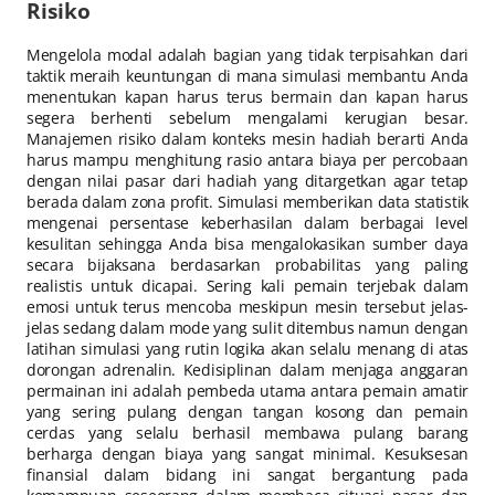
Risiko
Mengelola modal adalah bagian yang tidak terpisahkan dari
taktik meraih keuntungan di mana simulasi membantu Anda
menentukan kapan harus terus bermain dan kapan harus
segera berhenti sebelum mengalami kerugian besar.
Manajemen risiko dalam konteks mesin hadiah berarti Anda
harus mampu menghitung rasio antara biaya per percobaan
dengan nilai pasar dari hadiah yang ditargetkan agar tetap
berada dalam zona profit. Simulasi memberikan data statistik
mengenai persentase keberhasilan dalam berbagai level
kesulitan sehingga Anda bisa mengalokasikan sumber daya
secara bijaksana berdasarkan probabilitas yang paling
realistis untuk dicapai. Sering kali pemain terjebak dalam
emosi untuk terus mencoba meskipun mesin tersebut jelas-
jelas sedang dalam mode yang sulit ditembus namun dengan
latihan simulasi yang rutin logika akan selalu menang di atas
dorongan adrenalin. Kedisiplinan dalam menjaga anggaran
permainan ini adalah pembeda utama antara pemain amatir
yang sering pulang dengan tangan kosong dan pemain
cerdas yang selalu berhasil membawa pulang barang
berharga dengan biaya yang sangat minimal. Kesuksesan
finansial dalam bidang ini sangat bergantung pada