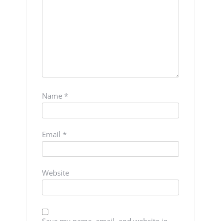
Name
*
Email
*
Website
Save my name, email, and website in