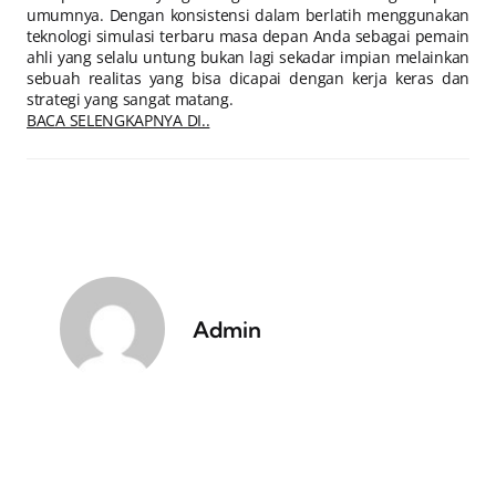
umumnya. Dengan konsistensi dalam berlatih menggunakan
teknologi simulasi terbaru masa depan Anda sebagai pemain
ahli yang selalu untung bukan lagi sekadar impian melainkan
sebuah realitas yang bisa dicapai dengan kerja keras dan
strategi yang sangat matang.
BACA SELENGKAPNYA DI..
Admin