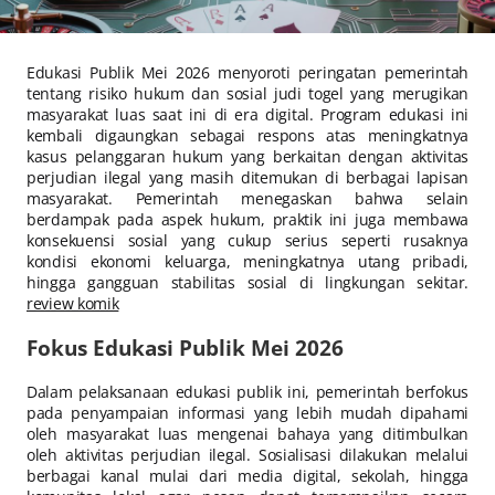
Edukasi Publik Mei 2026 menyoroti peringatan pemerintah
tentang risiko hukum dan sosial judi togel yang merugikan
masyarakat luas saat ini di era digital. Program edukasi ini
kembali digaungkan sebagai respons atas meningkatnya
kasus pelanggaran hukum yang berkaitan dengan aktivitas
perjudian ilegal yang masih ditemukan di berbagai lapisan
masyarakat. Pemerintah menegaskan bahwa selain
berdampak pada aspek hukum, praktik ini juga membawa
konsekuensi sosial yang cukup serius seperti rusaknya
kondisi ekonomi keluarga, meningkatnya utang pribadi,
hingga gangguan stabilitas sosial di lingkungan sekitar.
review komik
Fokus Edukasi Publik Mei 2026
Dalam pelaksanaan edukasi publik ini, pemerintah berfokus
pada penyampaian informasi yang lebih mudah dipahami
oleh masyarakat luas mengenai bahaya yang ditimbulkan
oleh aktivitas perjudian ilegal. Sosialisasi dilakukan melalui
berbagai kanal mulai dari media digital, sekolah, hingga