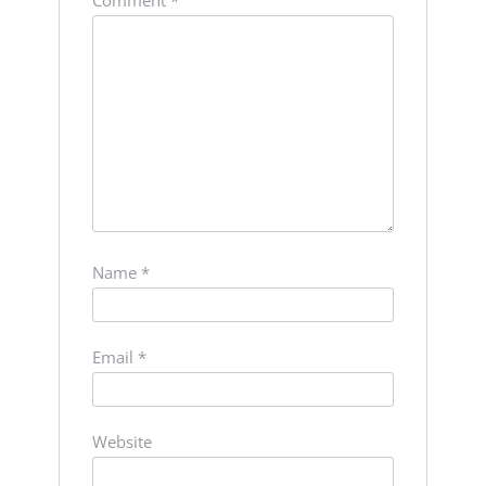
Comment
*
Name
*
Email
*
Website