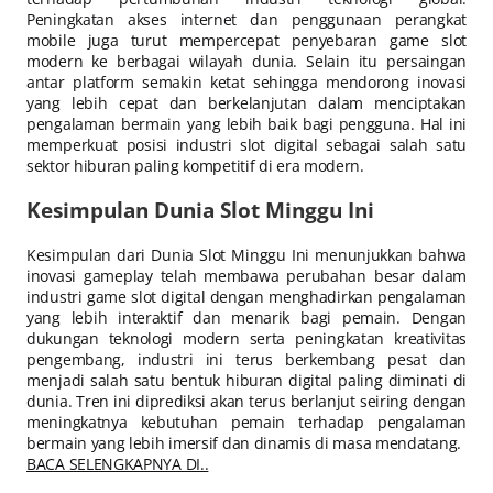
Peningkatan akses internet dan penggunaan perangkat
mobile juga turut mempercepat penyebaran game slot
modern ke berbagai wilayah dunia. Selain itu persaingan
antar platform semakin ketat sehingga mendorong inovasi
yang lebih cepat dan berkelanjutan dalam menciptakan
pengalaman bermain yang lebih baik bagi pengguna. Hal ini
memperkuat posisi industri slot digital sebagai salah satu
sektor hiburan paling kompetitif di era modern.
Kesimpulan Dunia Slot Minggu Ini
Kesimpulan dari Dunia Slot Minggu Ini menunjukkan bahwa
inovasi gameplay telah membawa perubahan besar dalam
industri game slot digital dengan menghadirkan pengalaman
yang lebih interaktif dan menarik bagi pemain. Dengan
dukungan teknologi modern serta peningkatan kreativitas
pengembang, industri ini terus berkembang pesat dan
menjadi salah satu bentuk hiburan digital paling diminati di
dunia. Tren ini diprediksi akan terus berlanjut seiring dengan
meningkatnya kebutuhan pemain terhadap pengalaman
bermain yang lebih imersif dan dinamis di masa mendatang.
BACA SELENGKAPNYA DI..