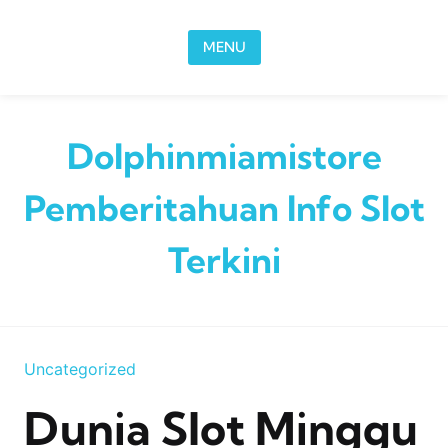
Skip to content
MENU
Dolphinmiamistore
Pemberitahuan Info Slot
Terkini
Uncategorized
Dunia Slot Minggu