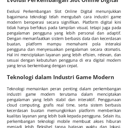
Evolusi Perkembangan Slot Online Digital menunjukkan
bagaimana teknologi telah mengubah cara industri game
modern beroperasi secara signifikan. Platform digital kini
tidak hanya berfokus pada tampilan visual, tetapi juga pada
pengalaman pengguna yang lebih personal dan adaptif.
Dengan memanfaatkan sistem berbasis data dan kecerdasan
buatan, platform mampu memahami pola interaksi
pengguna dan menyesuaikan pengalaman secara otomatis.
Hal ini menciptakan layanan yang lebih efisien, relevan, dan
sesuai dengan kebutuhan pengguna di era digital modern
yang terus berkembang dengan cepat.
Teknologi dalam Industri Game Modern
Teknologi memainkan peran penting dalam perkembangan
industri game modern terutama dalam menciptakan
pengalaman yang lebih stabil dan interaktif. Penggunaan
cloud computing, grafis real time, serta sistem berbasis
kecerdasan buatan memungkinkan platform memberikan
kualitas layanan yang lebih baik kepada pengguna. Selain itu,
perkembangan teknologi mobile membuat akses hiburan
menjadi lebih fleksibel tanpa batasan waktu dan lokasi.