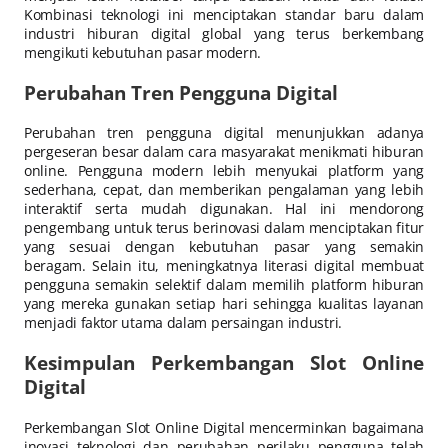
Kombinasi teknologi ini menciptakan standar baru dalam
industri hiburan digital global yang terus berkembang
mengikuti kebutuhan pasar modern.
Perubahan Tren Pengguna Digital
Perubahan tren pengguna digital menunjukkan adanya
pergeseran besar dalam cara masyarakat menikmati hiburan
online. Pengguna modern lebih menyukai platform yang
sederhana, cepat, dan memberikan pengalaman yang lebih
interaktif serta mudah digunakan. Hal ini mendorong
pengembang untuk terus berinovasi dalam menciptakan fitur
yang sesuai dengan kebutuhan pasar yang semakin
beragam. Selain itu, meningkatnya literasi digital membuat
pengguna semakin selektif dalam memilih platform hiburan
yang mereka gunakan setiap hari sehingga kualitas layanan
menjadi faktor utama dalam persaingan industri.
Kesimpulan Perkembangan Slot Online
Digital
Perkembangan Slot Online Digital mencerminkan bagaimana
inovasi teknologi dan perubahan perilaku pengguna telah