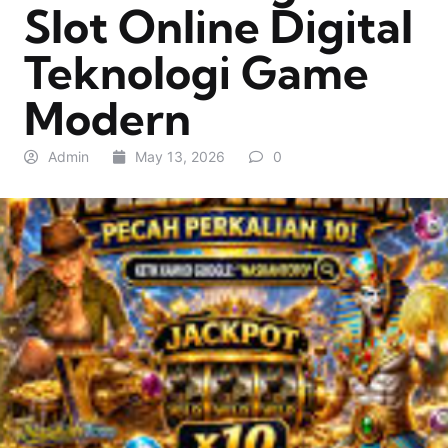
Slot Online Digital
Teknologi Game
Modern
Admin
May 13, 2026
0