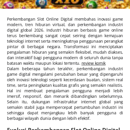
Perkembangan Slot Online Digital membahas inovasi game
modern, tren hiburan virtual, dan perkembangan industri
digital global 2026. Industri hiburan berbasis game online
terus berkembang sangat cepat seiring dengan kemajuan
teknologi internet serta meningkatnya penggunaan perangkat
pintar di berbagai negara. Transformasi ini menciptakan
pengalaman hiburan yang semakin fleksibel, mudah diakses,
dan interaktif bagi pengguna modern di seluruh dunia tanpa
batasan waktu maupun lokasi tertentu.
review komik
Dalam beberapa tahun terakhir, perkembangan industri
game digital mengalami perubahan besar yang dipengaruhi
oleh inovasi teknologi seperti kecerdasan buatan, sistem real
time, serta peningkatan kualitas grafis yang semakin realistis.
Hal ini membuat pengalaman pengguna menjadi lebih
imersif, responsif, dan menarik dibandingkan sebelumnya.
Selain itu, dukungan infrastruktur internet global yang
semakin stabil juga mempercepat pertumbuhan industri ini
sehingga dapat menjangkau lebih banyak pengguna di
berbagai wilayah dunia dengan lebih efektif.
Evolusi Perkembangan Slot Online Digital