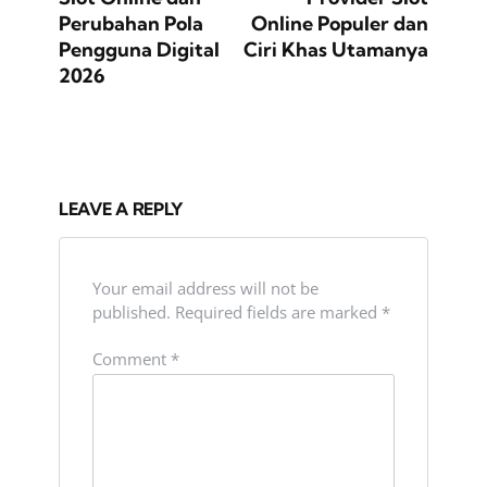
Perubahan Pola
Online Populer dan
Pengguna Digital
Ciri Khas Utamanya
2026
LEAVE A REPLY
Your email address will not be
published.
Required fields are marked
*
Comment
*