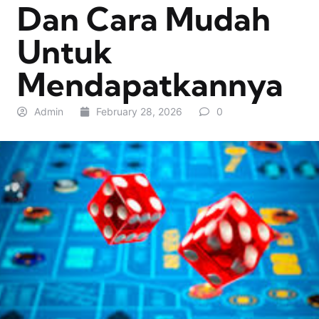
Dan Cara Mudah
Untuk
Mendapatkannya
Admin
February 28, 2026
0