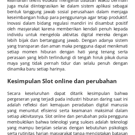
keamanan teknis edukasi mengenai batasan waktu bermain
juga mulai diintegrasikan ke dalam sistem aplikasi sebagai
bentuk tanggung jawab sosial perusahaan dalam menjaga
keseimbangan hidup para penggunanya agar tetap produktif.
Inovasi dalam bidang regulasi mandiri ini disambut positif
oleh masyarakat karena memberikan kendali penuh kepada
individu untuk mengelola aktivitas digital mereka dengan
lebih bijak dan bertanggung jawab. Dengan adanya sistem
yang transparan dan aman maka pengguna dapat menikmati
setiap momen hiburan dengan hati yang tenang serta
perasaan yang lebih terlindungi di tengah hiruk pikuk dunia
maya yang tidak pernah tidur dan selalu penuh dengan
dinamika baru setiap harinya.
Kesimpulan Slot online dan perubahan
Secara keseluruhan dapat ditarik kesimpulan bahwa
pergeseran yang terjadi pada industri hiburan daring saat ini
adalah refleksi dari kemajuan peradaban digital manusia
yang menuntut efisiensi serta keamanan maksimal dalam
setiap aktivitasnya. Slot online dan perubahan pola pengguna
membuktikan bahwa teknologi yang sukses adalah teknologi
yang mampu berjalan selaras dengan kebutuhan psikologis
serta rutinitas harian masyarakat tanpa menciptakan batasan