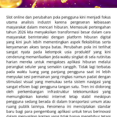
Slot online dan perubahan pola pengguna kini menjadi fokus
utama analisis industri karena pergeseran kebiasaan
masyarakat dalam mencari hiburan. Memasuki pertengahan
tahun 2026 kita menyaksikan transformasi besar dalam cara
masyarakat berinteraksi dengan platform hiburan digital
yang kini jauh lebih mementingkan aspek fleksibilitas serta
kenyamanan akses tanpa batas. Perubahan pola ini terlihat
sangat nyata pada kelompok usia produktif yang kini
cenderung memanfaatkan jeda waktu singkat di sela rutinitas
harian mereka untuk mengakses aplikasi hiburan melalui
perangkat seluler yang semakin canggih. Tidak lagi terbatas
pada waktu luang yang panjang pengguna saat ini lebih
menyukai sesi permainan yang ringkas namun padat dengan
stimulasi visual yang memukau serta sistem navigasi yang
sangat efisien bagi pengguna tangan satu. Tren ini didorong
oleh perkembangan infrastruktur telekomunikasi yang
memungkinkan koneksi internet tetap stabil meskipun
pengguna sedang berada di dalam transportasi umum atau
ruang publik lainnya. Fenomena ini menciptakan standar
baru bagi para pengembang aplikasi untuk terus berinovasi
dalam menyajikan konten yang tidak hanya menghibur tetapi