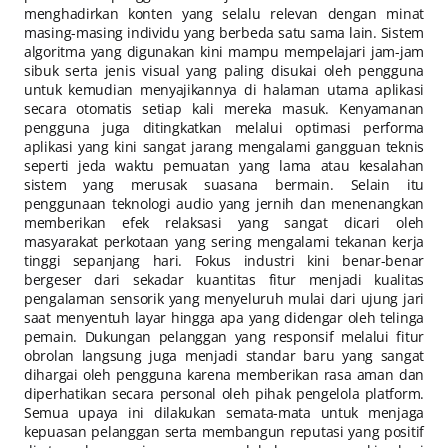
menghadirkan konten yang selalu relevan dengan minat
masing-masing individu yang berbeda satu sama lain. Sistem
algoritma yang digunakan kini mampu mempelajari jam-jam
sibuk serta jenis visual yang paling disukai oleh pengguna
untuk kemudian menyajikannya di halaman utama aplikasi
secara otomatis setiap kali mereka masuk. Kenyamanan
pengguna juga ditingkatkan melalui optimasi performa
aplikasi yang kini sangat jarang mengalami gangguan teknis
seperti jeda waktu pemuatan yang lama atau kesalahan
sistem yang merusak suasana bermain. Selain itu
penggunaan teknologi audio yang jernih dan menenangkan
memberikan efek relaksasi yang sangat dicari oleh
masyarakat perkotaan yang sering mengalami tekanan kerja
tinggi sepanjang hari. Fokus industri kini benar-benar
bergeser dari sekadar kuantitas fitur menjadi kualitas
pengalaman sensorik yang menyeluruh mulai dari ujung jari
saat menyentuh layar hingga apa yang didengar oleh telinga
pemain. Dukungan pelanggan yang responsif melalui fitur
obrolan langsung juga menjadi standar baru yang sangat
dihargai oleh pengguna karena memberikan rasa aman dan
diperhatikan secara personal oleh pihak pengelola platform.
Semua upaya ini dilakukan semata-mata untuk menjaga
kepuasan pelanggan serta membangun reputasi yang positif