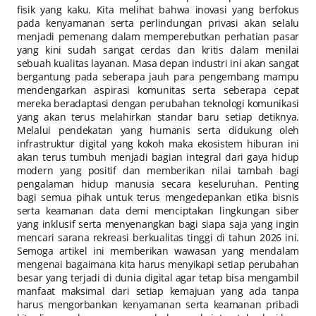
fisik yang kaku. Kita melihat bahwa inovasi yang berfokus
pada kenyamanan serta perlindungan privasi akan selalu
menjadi pemenang dalam memperebutkan perhatian pasar
yang kini sudah sangat cerdas dan kritis dalam menilai
sebuah kualitas layanan. Masa depan industri ini akan sangat
bergantung pada seberapa jauh para pengembang mampu
mendengarkan aspirasi komunitas serta seberapa cepat
mereka beradaptasi dengan perubahan teknologi komunikasi
yang akan terus melahirkan standar baru setiap detiknya.
Melalui pendekatan yang humanis serta didukung oleh
infrastruktur digital yang kokoh maka ekosistem hiburan ini
akan terus tumbuh menjadi bagian integral dari gaya hidup
modern yang positif dan memberikan nilai tambah bagi
pengalaman hidup manusia secara keseluruhan. Penting
bagi semua pihak untuk terus mengedepankan etika bisnis
serta keamanan data demi menciptakan lingkungan siber
yang inklusif serta menyenangkan bagi siapa saja yang ingin
mencari sarana rekreasi berkualitas tinggi di tahun 2026 ini.
Semoga artikel ini memberikan wawasan yang mendalam
mengenai bagaimana kita harus menyikapi setiap perubahan
besar yang terjadi di dunia digital agar tetap bisa mengambil
manfaat maksimal dari setiap kemajuan yang ada tanpa
harus mengorbankan kenyamanan serta keamanan pribadi